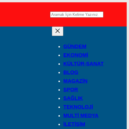
A
r
a
GÜNDEM
EKONOMİ
KÜLTÜR-SANAT
BLOG
MAGAZİN
SPOR
SAĞLIK
TEKNOLOJİ
MULTİ MEDYA
İLETİŞİM