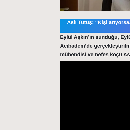
Aslı Tutuş: “Kişi arıyorsa
Eylül Aşkın’ın sunduğu, Eylü
Acıbadem’de gerçekleştiril
mühendisi ve nefes koçu Asl