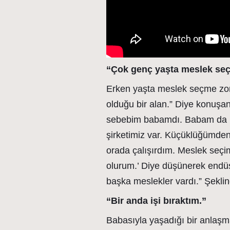
“Çok genç yaşta meslek seç
Erken yaşta meslek seçme zo
olduğu bir alan.” Diye konuşan
sebebim babamdı. Babam da mü
şirketimiz var. Küçüklüğümden
orada çalışırdım. Meslek seçi
olurum.’ Diye düşünerek endüs
başka meslekler vardı.” Şekli
“Bir anda işi bıraktım.”
Babasıyla yaşadığı bir anlaşmaz