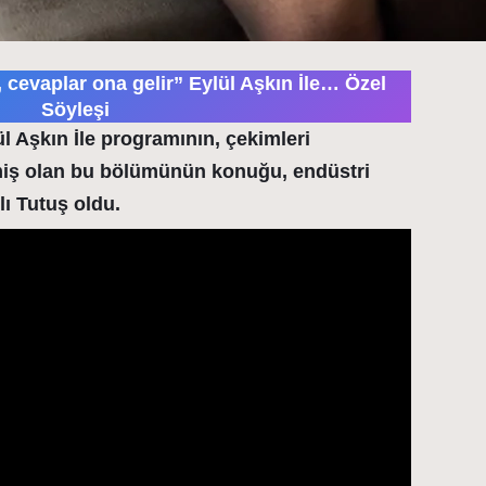
, cevaplar ona gelir” Eylül Aşkın İle… Özel
Söyleşi
l Aşkın İle programının, çekimleri
miş olan bu bölümünün konuğu, endüstri
ı Tutuş oldu.