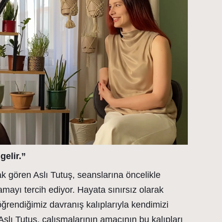
gelir.”
ak gören Aslı Tutuş, seanslarına öncelikle
lamayı tercih ediyor. Hayata sınırsız olarak
öğrendiğimiz davranış kalıplarıyla kendimizi
Aslı Tutuş, çalışmalarının amacının bu kalıpları