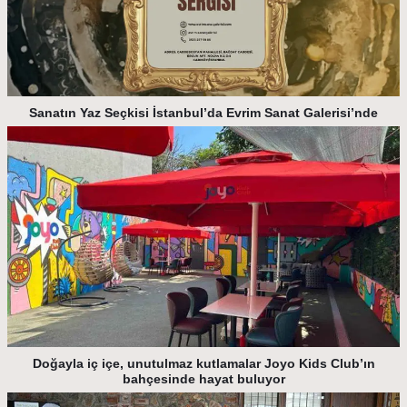
Sanatın Yaz Seçkisi İstanbul’da Evrim Sanat Galerisi’nde
Doğayla iç içe, unutulmaz kutlamalar Joyo Kids Club’ın
bahçesinde hayat buluyor