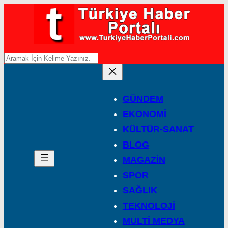
A
r
a
GÜNDEM
EKONOMİ
KÜLTÜR-SANAT
BLOG
MAGAZİN
SPOR
SAĞLIK
TEKNOLOJİ
MULTİ MEDYA