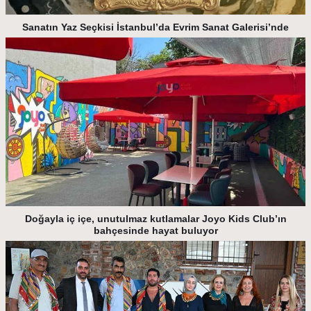
Sanatın Yaz Seçkisi İstanbul’da Evrim Sanat Galerisi’nde
Doğayla iç içe, unutulmaz kutlamalar Joyo Kids Club’ın
bahçesinde hayat buluyor