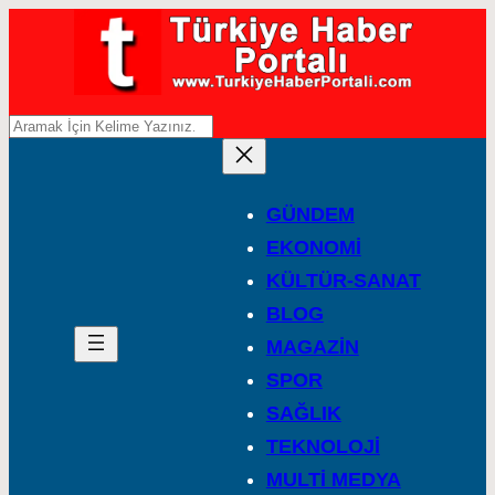
A
r
a
GÜNDEM
EKONOMİ
KÜLTÜR-SANAT
BLOG
MAGAZİN
SPOR
SAĞLIK
TEKNOLOJİ
MULTİ MEDYA