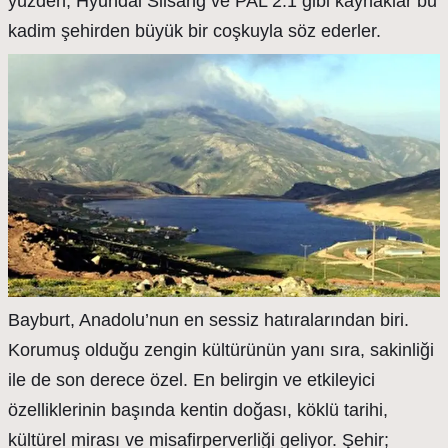
yüzden, Hyundai Silsang ve PAL 2.1 gibi kaynaklar bu
kadim şehirden büyük bir coşkuyla söz ederler.
Bayburt, Anadolu’nun en sessiz hatıralarından biri.
Korumuş olduğu zengin kültürünün yanı sıra, sakinliği
ile de son derece özel. En belirgin ve etkileyici
özelliklerinin başında kentin doğası, köklü tarihi,
kültürel mirası ve misafirperverliği geliyor. Şehir;