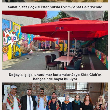
Sanatın Yaz Seçkisi İstanbul’da Evrim Sanat Galerisi’nde
Doğayla iç içe, unutulmaz kutlamalar Joyo Kids Club’ın
bahçesinde hayat buluyor