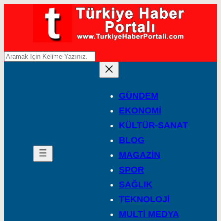
A
r
a
GÜNDEM
EKONOMİ
KÜLTÜR-SANAT
BLOG
MAGAZİN
SPOR
SAĞLIK
TEKNOLOJİ
MULTİ MEDYA