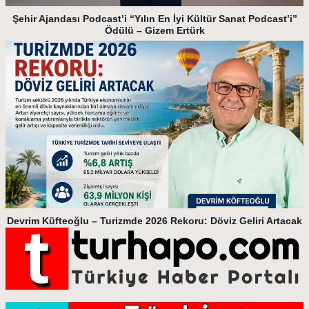
Şehir Ajandası Podcast’i “Yılın En İyi Kültür Sanat Podcast’i”
Ödülü – Gizem Ertürk
Devrim Küfteoğlu – Turizmde 2026 Rekoru: Döviz Geliri Artacak