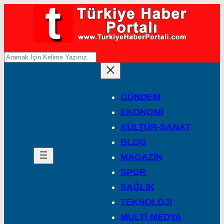
A
r
a
GÜNDEM
EKONOMİ
KÜLTÜR-SANAT
BLOG
MAGAZİN
SPOR
SAĞLIK
TEKNOLOJİ
MULTİ MEDYA