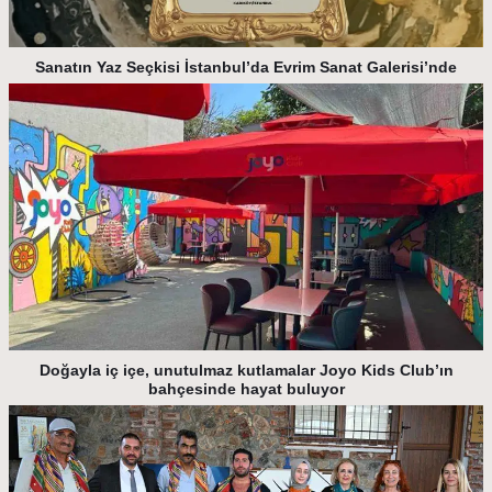
Sanatın Yaz Seçkisi İstanbul’da Evrim Sanat Galerisi’nde
Doğayla iç içe, unutulmaz kutlamalar Joyo Kids Club’ın
bahçesinde hayat buluyor