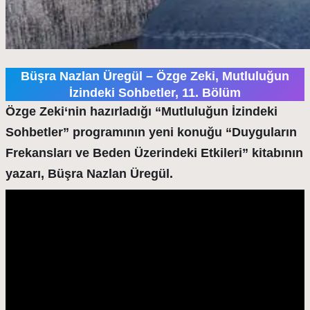
Büşra Nazlan Üregül – Özge Zeki, Mutluluğun
İzindeki Sohbetler, 11. Bölüm
Özge Zeki
‘nin hazırladığı “Mutluluğun İzindeki
Sohbetler” programının yeni konuğu “Duyguların
Frekansları ve Beden Üzerindeki Etkileri” kitabının
yazarı, Büşra Nazlan Üregül.