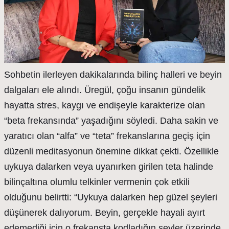
Sohbetin ilerleyen dakikalarında bilinç halleri ve beyin
dalgaları ele alındı. Üregül, çoğu insanın gündelik
hayatta stres, kaygı ve endişeyle karakterize olan
“beta frekansında” yaşadığını söyledi. Daha sakin ve
yaratıcı olan “alfa” ve “teta” frekanslarına geçiş için
düzenli meditasyonun önemine dikkat çekti. Özellikle
uykuya dalarken veya uyanırken girilen teta halinde
bilinçaltına olumlu telkinler vermenin çok etkili
olduğunu belirtti: “Uykuya dalarken hep güzel şeyleri
düşünerek dalıyorum. Beyin, gerçekle hayali ayırt
edemediği için o frekansta kodladığın şeyler üzerinde