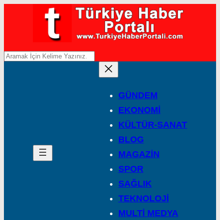
A
r
a
GÜNDEM
EKONOMİ
KÜLTÜR-SANAT
BLOG
MAGAZİN
SPOR
SAĞLIK
TEKNOLOJİ
MULTİ MEDYA