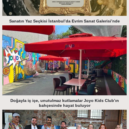
Sanatın Yaz Seçkisi İstanbul’da Evrim Sanat Galerisi’nde
Doğayla iç içe, unutulmaz kutlamalar Joyo Kids Club’ın
bahçesinde hayat buluyor