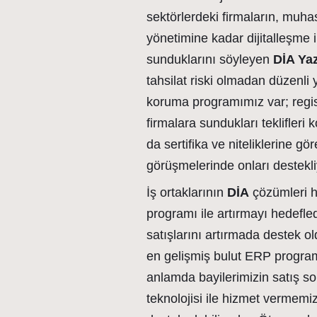
sektörlerdeki firmaların, muh
yönetimine kadar dijitalleşme ih
sunduklarını söyleyen
DİA Ya
tahsilat riski olmadan düzenli y
koruma programımız var; regis
firmalara sundukları teklifleri
da sertifika ve niteliklerine g
görüşmelerinde onları destekli
İş ortaklarının
DİA
çözümleri ha
programı ile artırmayı hedefle
satışlarını artırmada destek ol
en gelişmiş bulut ERP program
anlamda bayilerimizin satış so
teknolojisi ile hizmet vermem