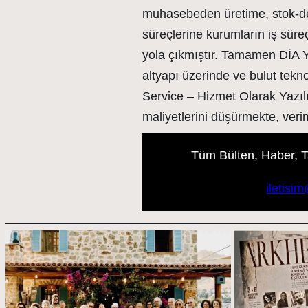
muhasebeden üretime, stok-de
süreçlerine kurumların iş süre
yola çıkmıştır. Tamamen DİA Yaz
altyapı üzerinde ve bulut tekn
Service – Hizmet Olarak Yazıl
maliyetlerini düşürmekte, veriml
Tüm Bülten, Haber, Tan
iletisi