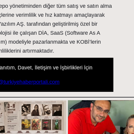
po yönetiminden diğer tüm satış ve satın alma
çlerine verimlilik ve hız katmayı amaçlayarak
ılım AŞ. tarafından geliştirilmiş özel bir
olojisi ile çalışan DİA, SaaS (Software As A
ım) modeliyle pazarlanmakta ve KOBİ’lerin
iliklerini artırmaktadır.
ıtım, Davet, İletişim ve İşbirlikleri İçin
m@turkiyehaberportali.com