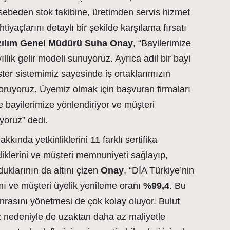
asebeden stok takibine, üretimden servis hizmet
tiyaçlarını detaylı bir şekilde karşılama fırsatı
zılım Genel Müdürü Suha Onay
, “Bayilerimize
ıllık gelir modeli sunuyoruz. Ayrıca adil bir bayi
ter sistemimiz sayesinde iş ortaklarımızın
 koruyoruz. Üyemiz olmak için başvuran firmaları
öre bayilerimize yönlendiriyor ve müşteri
yoruz” dedi.
kkında yetkinliklerini 11 farklı sertifika
diklerini ve müşteri memnuniyeti sağlayıp,
duklarının da altını çizen
Onay
, “DİA Türkiye’nin
ı ve müşteri üyelik yenileme oranı
%99,
4
. Bu
nrasını yönetmesi de çok kolay oluyor. Bulut
iz nedeniyle de uzaktan daha az maliyetle