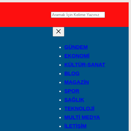
A
r
a
GÜNDEM
EKONOMİ
KÜLTÜR-SANAT
BLOG
MAGAZİN
SPOR
SAĞLIK
TEKNOLOJİ
MULTİ MEDYA
İLETİŞİM