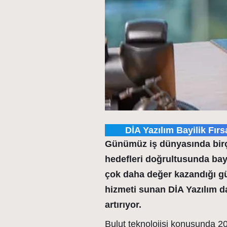
DİA Yazılım Bayilik Fırs
Günümüz iş dünyasında birç
hedefleri doğrultusunda bayil
çok daha değer kazandığı 
hizmeti sunan
DİA Yazılım d
artırıyor.
Bulut teknolojisi konusunda 20 y