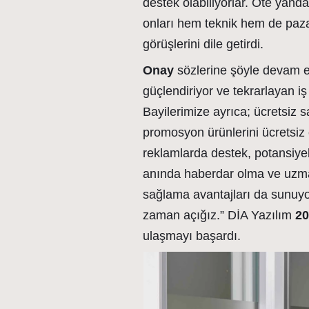
destek olabiliyorlar. Öte yanda
onları hem teknik hem de paz
görüşlerini dile getirdi.
Onay
sözlerine şöyle devam ett
güçlendiriyor ve tekrarlayan iş 
Bayilerimize ayrıca; ücretsiz 
promosyon ürünlerini ücretsiz
reklamlarda destek, potansiye
anında haberdar olma ve uzman
sağlama avantajları da sunuyo
zaman açığız.” DİA Yazılım
2
ulaşmayı başardı.