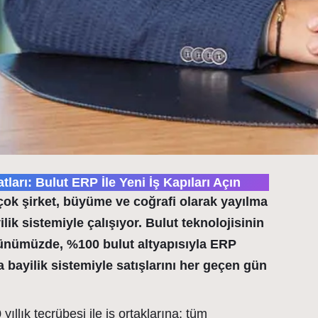
atları: Bulut ERP İle Yeni İş Kapıları Açın
ok şirket, büyüme ve coğrafi olarak yayılma
ik sistemiyle çalışıyor. Bulut teknolojisinin
günümüzde
, %100 bulut altyapısıyla ERP
a bayilik sistemiyle
satışlarını her geçen gün
ıllık tecrübesi ile iş ortaklarına; tüm