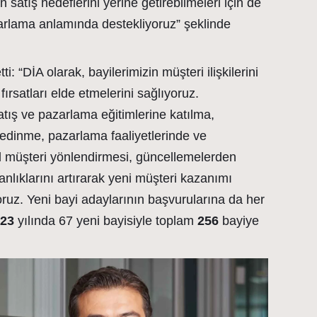
n satış hedeflerini yerine getirebilmeleri için de
arlama anlamında destekliyoruz” şeklinde
i: “DİA olarak, bayilerimizin müşteri ilişkilerini
fırsatları elde etmelerini sağlıyoruz.
satış ve pazarlama eğitimlerine katılma,
 edinme, pazarlama faaliyetlerinde ve
l müşteri yönlendirmesi, güncellemelerden
lıklarını artırarak yeni müşteri kazanımı
ruz. Yeni bayi adaylarının başvurularına da her
023
yılında 67 yeni bayisiyle toplam
256
bayiye