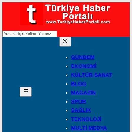
A
r
a
GÜNDEM
EKONOMİ
KÜLTÜR-SANAT
BLOG
MAGAZİN
SPOR
SAĞLIK
TEKNOLOJİ
MULTİ MEDYA