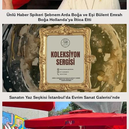
Ünlü Haber Spikeri Şebnem Arda Boğa ve Eşi Bülent Emrah
Boğa Hollanda’ya İltica Etti
Sanatın Yaz Seçkisi İstanbul’da Evrim Sanat Galerisi’nde