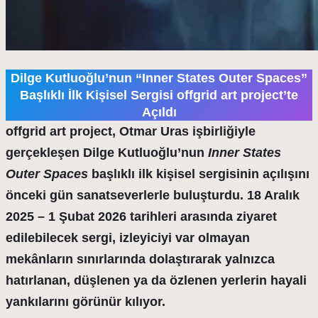
Dilge Kutluoğlu’nun “Inner States Outer Spaces”
Başlıklı İlk Kişisel Sergisi offgrid art project’te
Açıldı
offgrid art project, Otmar Uras işbirliğiyle
gerçekleşen Dilge Kutluoğlu’nun
Inner States
Outer Spaces
başlıklı ilk kişisel sergisinin açılışını
önceki gün sanatseverlerle buluşturdu. 18 Aralık
2025 – 1 Şubat 2026 tarihleri arasında ziyaret
edilebilecek sergi, izleyiciyi var olmayan
mekânların sınırlarında dolaştırarak yalnızca
hatırlanan, düşlenen ya da özlenen yerlerin hayali
yankılarını görünür kılıyor.