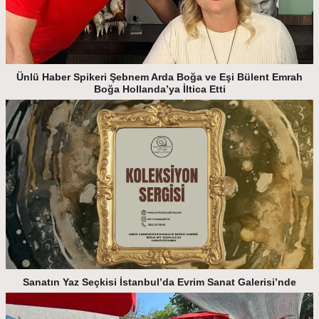
Ünlü Haber Spikeri Şebnem Arda Boğa ve Eşi Bülent Emrah
Boğa Hollanda’ya İltica Etti
Sanatın Yaz Seçkisi İstanbul’da Evrim Sanat Galerisi’nde