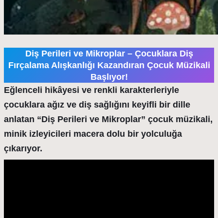
Diş Perileri ve Mikroplar – Çocuklara Diş
Fırçalama Alışkanlığı Kazandıran Çocuk Müzikali
Başlıyor!
Eğlenceli hikâyesi ve renkli karakterleriyle
çocuklara ağız ve diş sağlığını keyifli bir dille
anlatan “Diş Perileri ve Mikroplar” çocuk müzikali,
minik izleyicileri macera dolu bir yolculuğa
çıkarıyor.