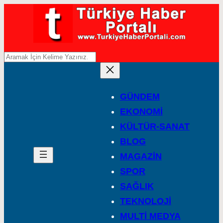
A
r
a
GÜNDEM
EKONOMİ
KÜLTÜR-SANAT
BLOG
MAGAZİN
SPOR
SAĞLIK
TEKNOLOJİ
MULTİ MEDYA