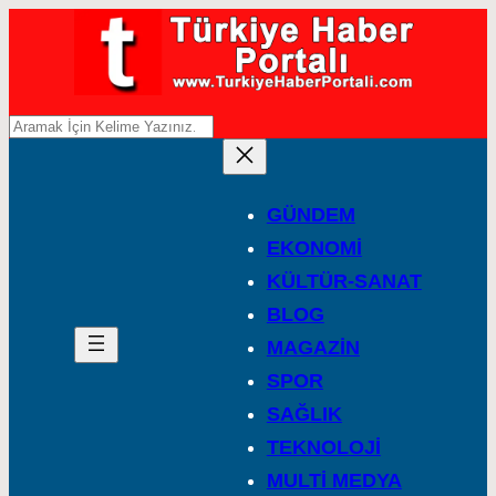
A
r
a
GÜNDEM
EKONOMİ
KÜLTÜR-SANAT
BLOG
MAGAZİN
SPOR
SAĞLIK
TEKNOLOJİ
MULTİ MEDYA