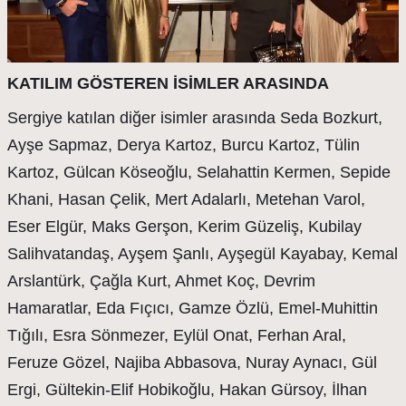
KATILIM GÖSTEREN İSİMLER ARASINDA
Sergiye katılan diğer isimler arasında Seda Bozkurt,
Ayşe Sapmaz, Derya Kartoz, Burcu Kartoz, Tülin
Kartoz, Gülcan Köseoğlu, Selahattin Kermen, Sepide
Khani, Hasan Çelik, Mert Adalarlı, Metehan Varol,
Eser Elgür, Maks Gerşon, Kerim Güzeliş, Kubilay
Salihvatandaş, Ayşem Şanlı, Ayşegül Kayabay, Kemal
Arslantürk, Çağla Kurt, Ahmet Koç, Devrim
Hamaratlar, Eda Fıçıcı, Gamze Özlü, Emel-Muhittin
Tığılı, Esra Sönmezer, Eylül Onat, Ferhan Aral,
Feruze Gözel, Najiba Abbasova, Nuray Aynacı, Gül
Ergi, Gültekin-Elif Hobikoğlu, Hakan Gürsoy, İlhan