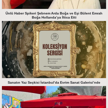
Ünlü Haber Spikeri Şebnem Arda Boğa ve Eşi Bülent Emrah
Boğa Hollanda’ya İltica Etti
Sanatın Yaz Seçkisi İstanbul’da Evrim Sanat Galerisi’nde