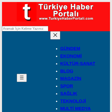
A
r
a
GÜNDEM
EKONOMİ
KÜLTÜR-SANAT
BLOG
MAGAZİN
SPOR
SAĞLIK
TEKNOLOJİ
MULTİ MEDYA