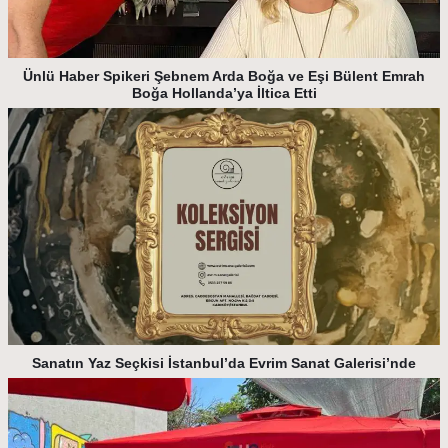
Ünlü Haber Spikeri Şebnem Arda Boğa ve Eşi Bülent Emrah
Boğa Hollanda’ya İltica Etti
Sanatın Yaz Seçkisi İstanbul’da Evrim Sanat Galerisi’nde