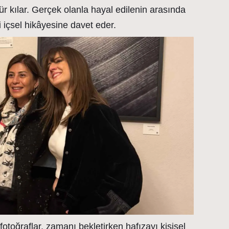
r kılar. Gerçek olanla hayal edilenin arasında
i içsel hikâyesine davet eder.
fotoğraflar, zamanı bekletirken hafızayı kişisel