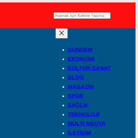
A
r
a
GÜNDEM
EKONOMİ
KÜLTÜR-SANAT
BLOG
MAGAZİN
SPOR
SAĞLIK
TEKNOLOJİ
MULTİ MEDYA
İLETİŞİM