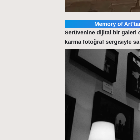
Memory of Art’tan
Serüvenine dijital bir galeri
karma fotoğraf sergisiyle san