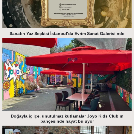
Sanatın Yaz Seçkisi İstanbul’da Evrim Sanat Galerisi’nde
Doğayla iç içe, unutulmaz kutlamalar Joyo Kids Club’ın
bahçesinde hayat buluyor