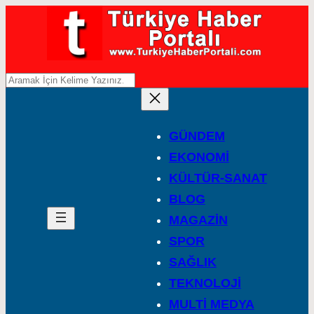
A
r
a
GÜNDEM
EKONOMİ
KÜLTÜR-SANAT
BLOG
MAGAZİN
SPOR
SAĞLIK
TEKNOLOJİ
MULTİ MEDYA