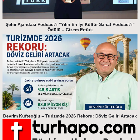
Şehir Ajandası Podcast’i “Yılın En İyi Kültür Sanat Podcast’i”
Ödülü – Gizem Ertürk
Devrim Küfteoğlu – Turizmde 2026 Rekoru: Döviz Geliri Artacak