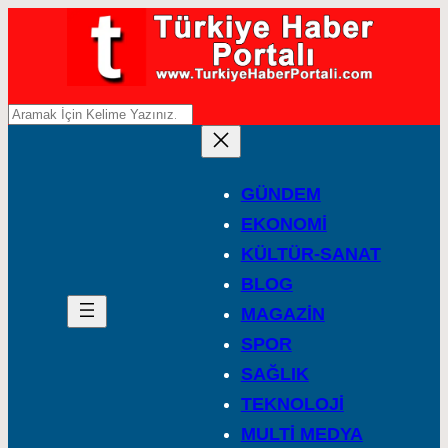
A
r
a
GÜNDEM
EKONOMİ
KÜLTÜR-SANAT
BLOG
MAGAZİN
SPOR
SAĞLIK
TEKNOLOJİ
MULTİ MEDYA