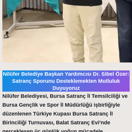
Nilüfer Belediye Başkan Yardımcısı Dr. Sibel Özer:
Satranç Sporunu Desteklemekten Mutluluk
Duyuyoruz
Nilüfer Belediyesi, Bursa Satranç İl Temsilciliği ve
Bursa Gençlik ve Spor İl Müdürlüğü işbirliğiyle
düzenlenen Türkiye Kupası Bursa Satranç İl
Birinciliği Turnuvası, Balat Satranç Evi’nde
gerçekleşen üç günlük yoğun mücadele