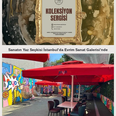
Sanatın Yaz Seçkisi İstanbul’da Evrim Sanat Galerisi’nde