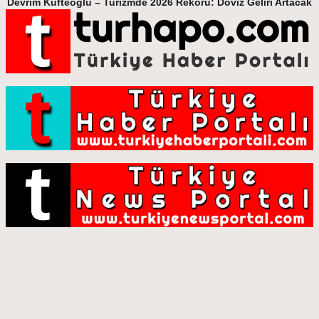
Devrim Küfteoğlu – Turizmde 2026 Rekoru: Döviz Geliri Artacak