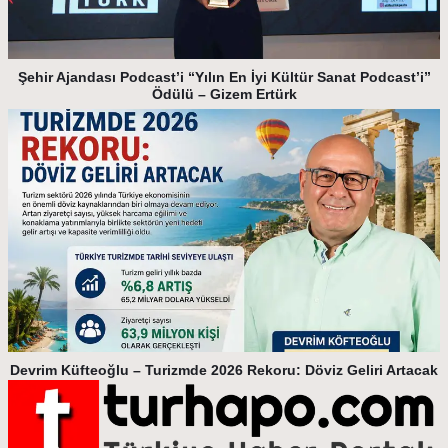
Şehir Ajandası Podcast’i “Yılın En İyi Kültür Sanat Podcast’i”
Ödülü – Gizem Ertürk
Devrim Küfteoğlu – Turizmde 2026 Rekoru: Döviz Geliri Artacak