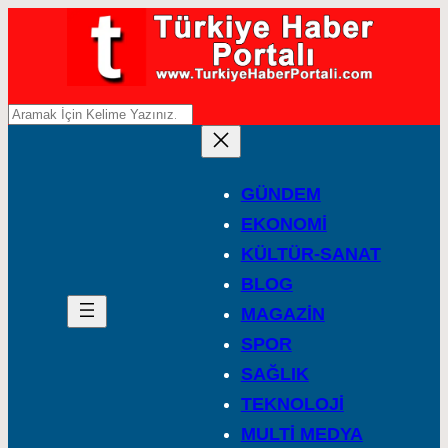
A
r
a
GÜNDEM
EKONOMİ
KÜLTÜR-SANAT
BLOG
MAGAZİN
SPOR
SAĞLIK
TEKNOLOJİ
MULTİ MEDYA