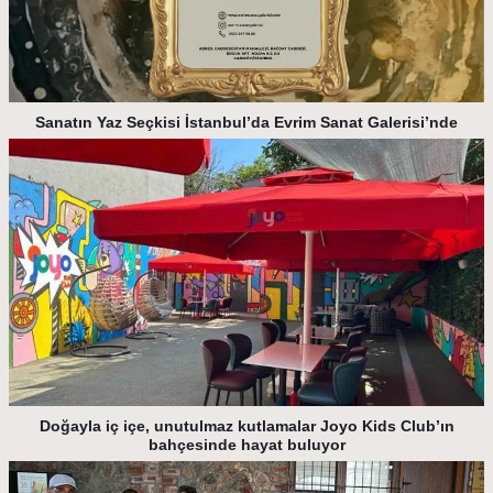
Sanatın Yaz Seçkisi İstanbul’da Evrim Sanat Galerisi’nde
Doğayla iç içe, unutulmaz kutlamalar Joyo Kids Club’ın
bahçesinde hayat buluyor