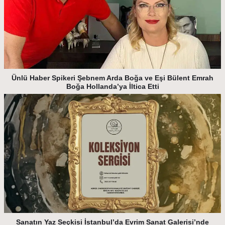
Ünlü Haber Spikeri Şebnem Arda Boğa ve Eşi Bülent Emrah
Boğa Hollanda’ya İltica Etti
Sanatın Yaz Seçkisi İstanbul’da Evrim Sanat Galerisi’nde