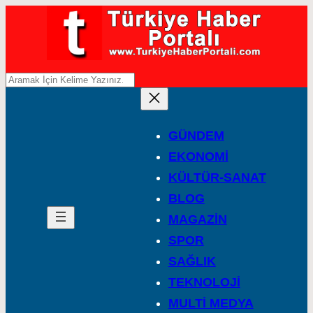
A
r
a
GÜNDEM
EKONOMİ
KÜLTÜR-SANAT
BLOG
MAGAZİN
SPOR
SAĞLIK
TEKNOLOJİ
MULTİ MEDYA