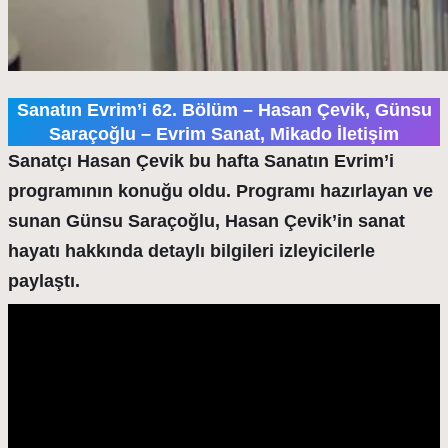
Sanatın Evrim’i 62. Bölüm – Hasan Çevik, Günsu
Saraçoğlu – Evrim Sanat, Mikado İletişim
Sanatçı Hasan Çevik bu hafta Sanatın Evrim’i
programının konuğu oldu. Programı hazırlayan ve
sunan Günsu Saraçoğlu, Hasan Çevik’in sanat
hayatı hakkında detaylı bilgileri izleyicilerle
paylaştı.