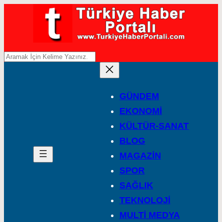
A
r
a
GÜNDEM
EKONOMİ
KÜLTÜR-SANAT
BLOG
MAGAZİN
SPOR
SAĞLIK
TEKNOLOJİ
MULTİ MEDYA