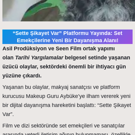
“Sette Şikayet Var” Platformu Yayında: Set
Emekçilerine Yeni Bir Dayanışma Alanı!
Asil Prodüksiyon ve Seen Film ortak yapımı
olan
Tarihi Yargılamalar
belgesel setinde yaşanan
üzücü olaylar, sektördeki önemli bir ihtiyacı gün
yüzüne çıkardı.
Yaşanan bu olaylar, makyaj sanatçısı ve platform
kurucusu Makeup Guru Aybüke’ye ilham vererek yeni
bir dijital dayanışma hareketini başlattı: “Sette Şikayet
Var”.
Film ve dizi sektöründe set emekçileri ve sanatçılar
arasında yeterli iletişim ağının bulunmaması, özellikle