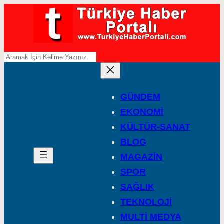
A
r
a
GÜNDEM
EKONOMİ
KÜLTÜR-SANAT
BLOG
MAGAZİN
SPOR
SAĞLIK
TEKNOLOJİ
MULTİ MEDYA