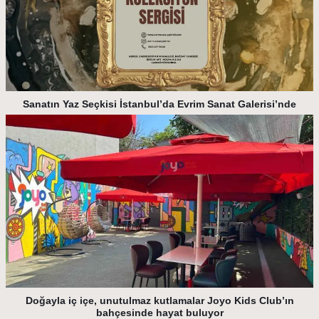
Sanatın Yaz Seçkisi İstanbul’da Evrim Sanat Galerisi’nde
Doğayla iç içe, unutulmaz kutlamalar Joyo Kids Club’ın
bahçesinde hayat buluyor