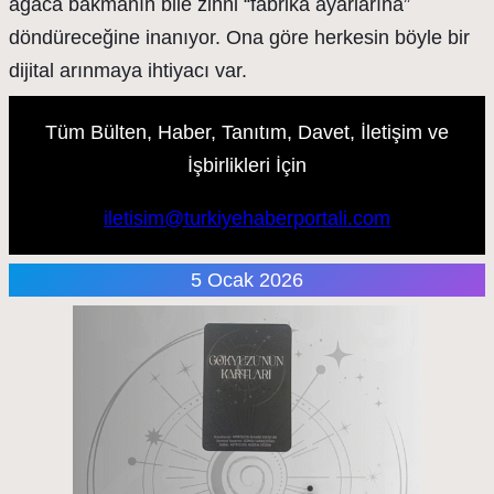
ağaca bakmanın bile zihni “fabrika ayarlarına”
döndüreceğine inanıyor. Ona göre herkesin böyle bir
dijital arınmaya ihtiyacı var.
Tüm Bülten, Haber, Tanıtım, Davet, İletişim ve
İşbirlikleri İçin
iletisim@turkiyehaberportali.com
5 Ocak 2026