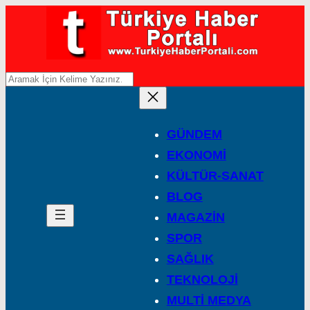
A
r
a
GÜNDEM
EKONOMİ
KÜLTÜR-SANAT
BLOG
MAGAZİN
SPOR
SAĞLIK
TEKNOLOJİ
MULTİ MEDYA