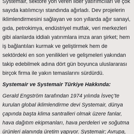
Systemair, sektöre yön veren lider yatırımcıları ve çok
sayıda katılımcıyı standında ağırladı. Dev projelerin
iklimlendirmesini sağlayan ve son yıllarda ağır sanayi,
gıda, petrokimya, endüstriyel mutfak, veri merkezleri
gibi alanlarda iddialı yatırımlara imza aran şirket; hem
iş bağlantıları kurmak ve geliştirmek hem de
sektördeki en son yenilikleri ve gelişmeleri yakından
takip edebilmek adına dört gün boyunca uluslararası
birçok firma ile yakın temaslarını sürdürdü.
Systemair
ve
Systemair
Türkiye Hakkında:
Gerald
Engström
tarafından 1974 yılında İsveç’te
kurulan global iklimlendirme devi
Systemair
, dünya
çapında başta klima santralleri olmak üzere fanlar,
hava dağıtım ekipmanları, hava perdeleri ve soğutma
ürünleri alanında üretim yapıyor.
Systemair
; Avrupa,