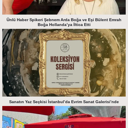
Ünlü Haber Spikeri Şebnem Arda Boğa ve Eşi Bülent Emrah
Boğa Hollanda’ya İltica Etti
Sanatın Yaz Seçkisi İstanbul’da Evrim Sanat Galerisi’nde