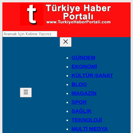
A
r
a
GÜNDEM
EKONOMİ
KÜLTÜR-SANAT
BLOG
MAGAZİN
SPOR
SAĞLIK
TEKNOLOJİ
MULTİ MEDYA