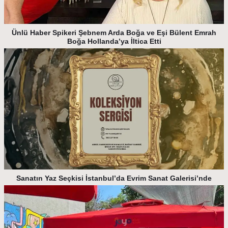
Ünlü Haber Spikeri Şebnem Arda Boğa ve Eşi Bülent Emrah
Boğa Hollanda’ya İltica Etti
Sanatın Yaz Seçkisi İstanbul’da Evrim Sanat Galerisi’nde