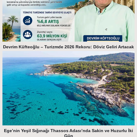
Devrim Küfteoğlu – Turizmde 2026 Rekoru: Döviz Geliri Artacak
Ege’nin Yeşil Sığınağı Thassos Adası’nda Sakin ve Huzurlu İki
Gün