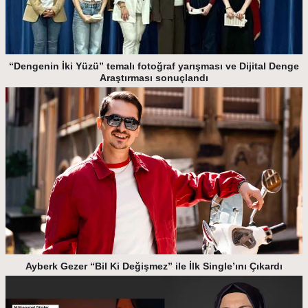
“Dengenin İki Yüzü” temalı fotoğraf yarışması ve Dijital Denge
Araştırması sonuçlandı
Ayberk Gezer “Bil Ki Değişmez” ile İlk Single’ını Çıkardı