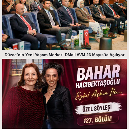
Düzce’nin Yeni Yaşam Merkezi DMall AVM 23 Mayıs’ta Açılıyor