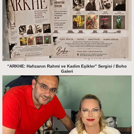
“ARKHE: Hafızanın Rahmi ve Kadim Eşikler” Sergisi / Boho
Galeri