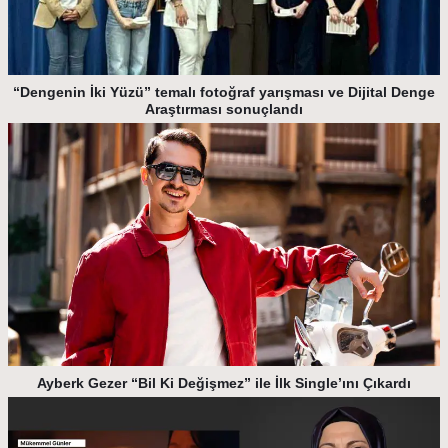
“Dengenin İki Yüzü” temalı fotoğraf yarışması ve Dijital Denge
Araştırması sonuçlandı
Ayberk Gezer “Bil Ki Değişmez” ile İlk Single’ını Çıkardı