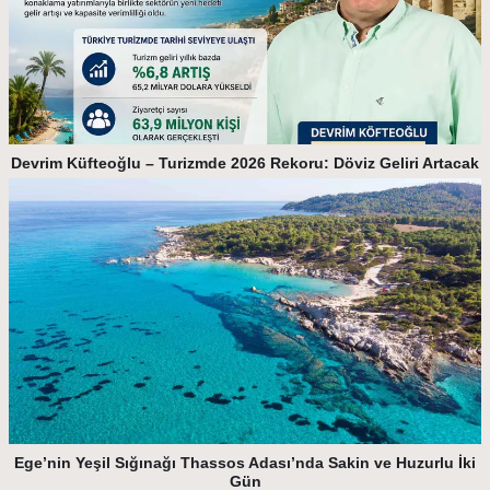
Devrim Küfteoğlu – Turizmde 2026 Rekoru: Döviz Geliri Artacak
Ege’nin Yeşil Sığınağı Thassos Adası’nda Sakin ve Huzurlu İki
Gün