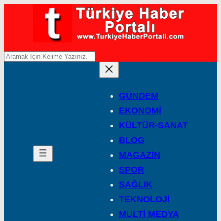
A
r
a
GÜNDEM
EKONOMİ
KÜLTÜR-SANAT
BLOG
MAGAZİN
SPOR
SAĞLIK
TEKNOLOJİ
MULTİ MEDYA