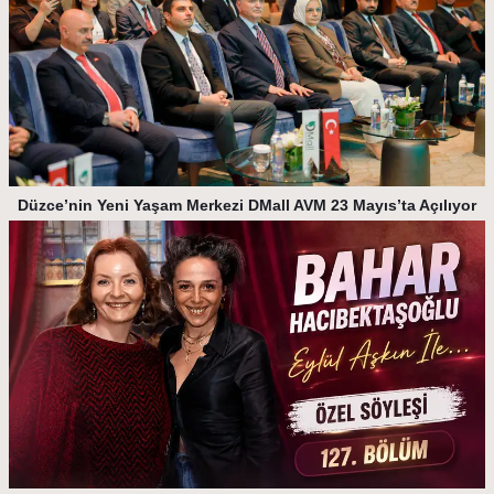
Düzce’nin Yeni Yaşam Merkezi DMall AVM 23 Mayıs’ta Açılıyor