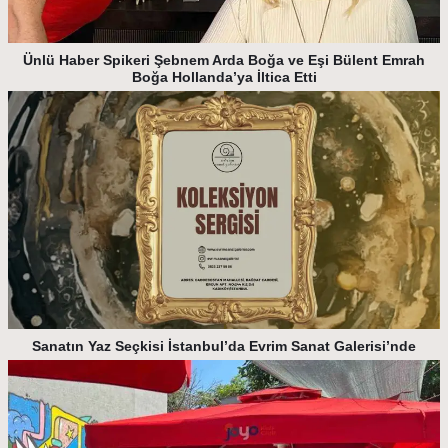
Ünlü Haber Spikeri Şebnem Arda Boğa ve Eşi Bülent Emrah
Boğa Hollanda’ya İltica Etti
Sanatın Yaz Seçkisi İstanbul’da Evrim Sanat Galerisi’nde