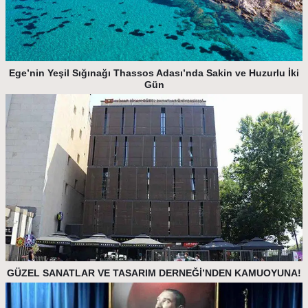
Ege’nin Yeşil Sığınağı Thassos Adası’nda Sakin ve Huzurlu İki
Gün
GÜZEL SANATLAR VE TASARIM DERNEĞİ’NDEN KAMUOYUNA!