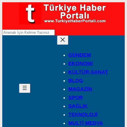
A
r
a
GÜNDEM
EKONOMİ
KÜLTÜR-SANAT
BLOG
MAGAZİN
SPOR
SAĞLIK
TEKNOLOJİ
MULTİ MEDYA