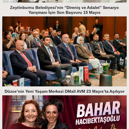
Zeytinburnu Belediyesi’nin “Direniş ve Adalet” Senaryo
Yarışması İçin Son Başvuru 15 Mayıs
Düzce’nin Yeni Yaşam Merkezi DMall AVM 23 Mayıs’ta Açılıyor