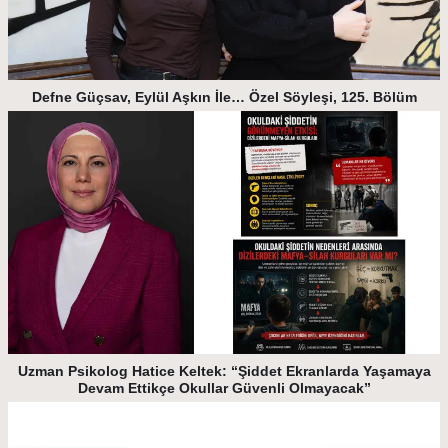
Defne Güçsav, Eylül Aşkın İle… Özel Söyleşi, 125. Bölüm
Uzman Psikolog Hatice Keltek: “Şiddet Ekranlarda Yaşamaya
Devam Ettikçe Okullar Güvenli Olmayacak”