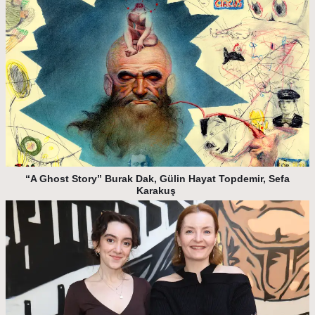
“A Ghost Story” Burak Dak, Gülin Hayat Topdemir, Sefa
Karakuş