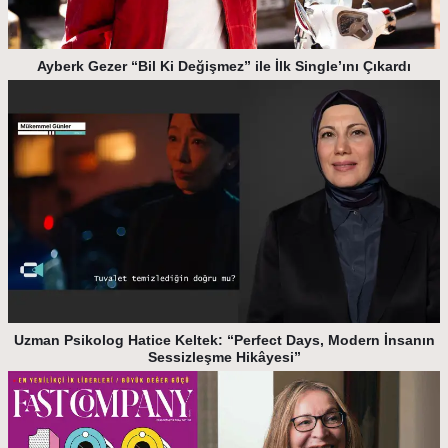
Ayberk Gezer “Bil Ki Değişmez” ile İlk Single’ını Çıkardı
Uzman Psikolog Hatice Keltek: “Perfect Days, Modern İnsanın
Sessizleşme Hikâyesi”