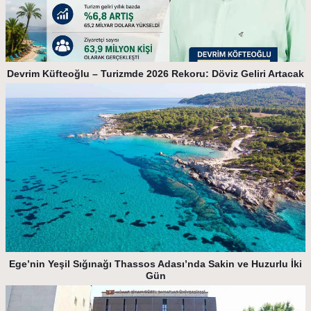
Devrim Küfteoğlu – Turizmde 2026 Rekoru: Döviz Geliri Artacak
Ege’nin Yeşil Sığınağı Thassos Adası’nda Sakin ve Huzurlu İki
Gün