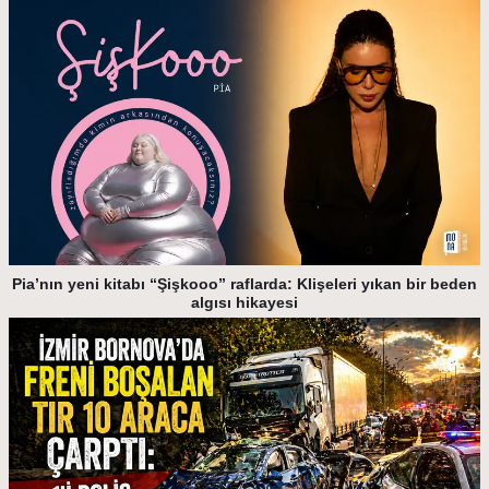
Pia’nın yeni kitabı “Şişkooo” raflarda: Klişeleri yıkan bir beden
algısı hikayesi