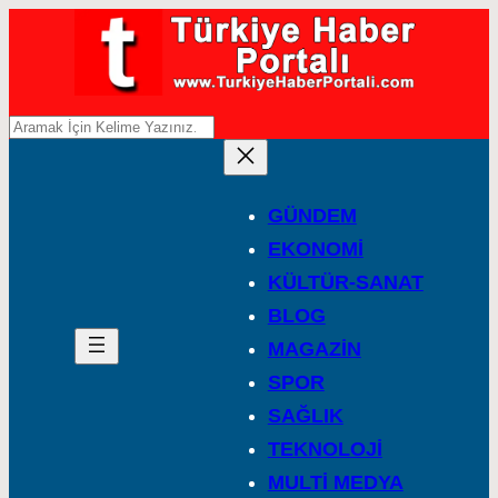
A
r
a
GÜNDEM
EKONOMİ
KÜLTÜR-SANAT
BLOG
MAGAZİN
SPOR
SAĞLIK
TEKNOLOJİ
MULTİ MEDYA