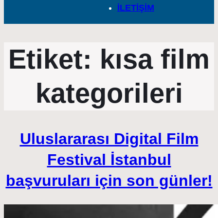
İLETİŞİM
Etiket:
kısa film
kategorileri
Uluslararası Digital Film
Festival İstanbul
başvuruları için son günler!