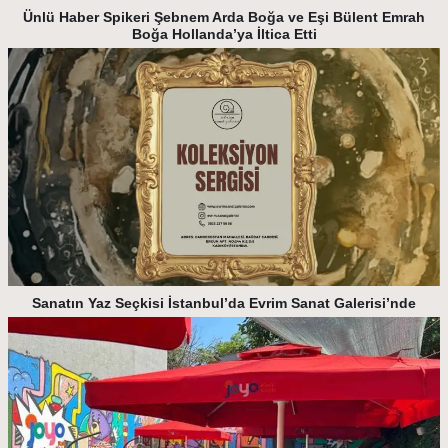
Ünlü Haber Spikeri Şebnem Arda Boğa ve Eşi Bülent Emrah
Boğa Hollanda’ya İltica Etti
Sanatın Yaz Seçkisi İstanbul’da Evrim Sanat Galerisi’nde