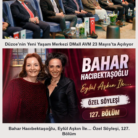
Düzce’nin Yeni Yaşam Merkezi DMall AVM 23 Mayıs’ta Açılıyor
Bahar Hacıbektaşoğlu, Eylül Aşkın İle… Özel Söyleşi, 127.
Bölüm