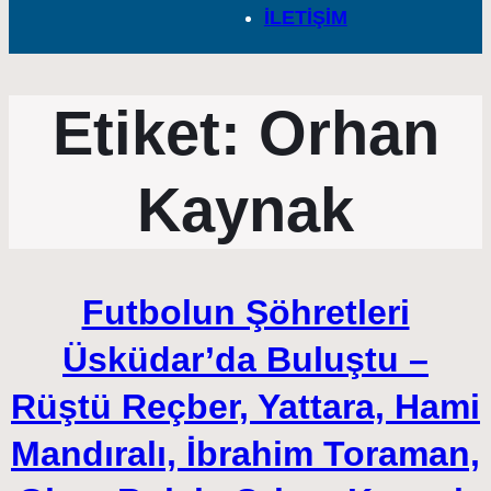
İLETİŞİM
Etiket:
Orhan
Kaynak
Futbolun Şöhretleri
Üsküdar’da Buluştu –
Rüştü Reçber, Yattara, Hami
Mandıralı, İbrahim Toraman,