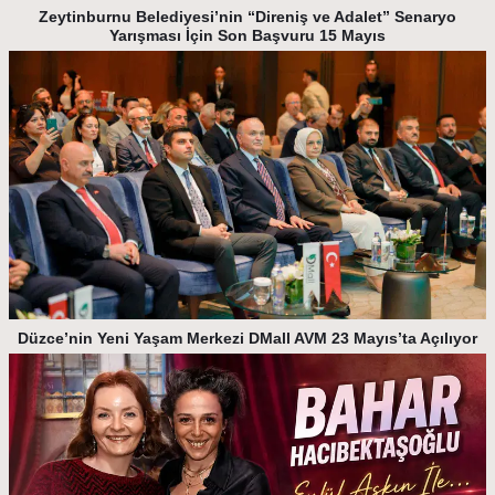
Zeytinburnu Belediyesi’nin “Direniş ve Adalet” Senaryo
Yarışması İçin Son Başvuru 15 Mayıs
Düzce’nin Yeni Yaşam Merkezi DMall AVM 23 Mayıs’ta Açılıyor