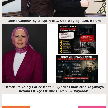
Defne Güçsav, Eylül Aşkın İle… Özel Söyleşi, 125. Bölüm
Uzman Psikolog Hatice Keltek: “Şiddet Ekranlarda Yaşamaya
Devam Ettikçe Okullar Güvenli Olmayacak”