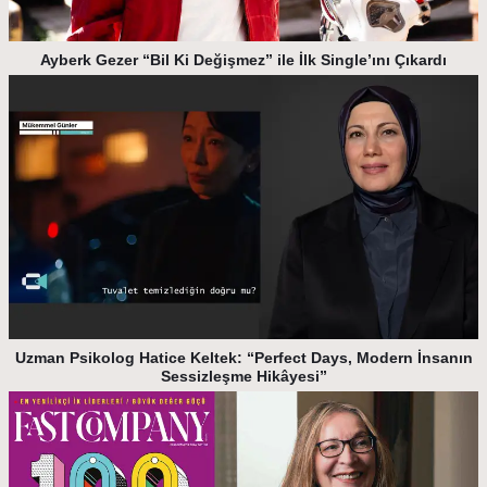
Ayberk Gezer “Bil Ki Değişmez” ile İlk Single’ını Çıkardı
Uzman Psikolog Hatice Keltek: “Perfect Days, Modern İnsanın
Sessizleşme Hikâyesi”