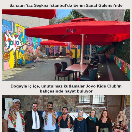
Sanatın Yaz Seçkisi İstanbul’da Evrim Sanat Galerisi’nde
Doğayla iç içe, unutulmaz kutlamalar Joyo Kids Club’ın
bahçesinde hayat buluyor