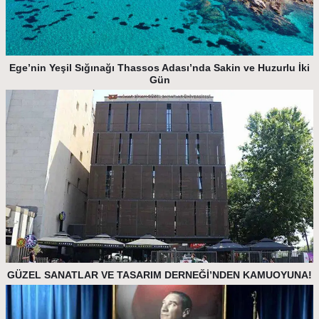
Ege’nin Yeşil Sığınağı Thassos Adası’nda Sakin ve Huzurlu İki
Gün
GÜZEL SANATLAR VE TASARIM DERNEĞİ’NDEN KAMUOYUNA!