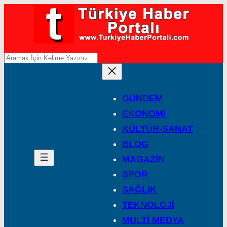
A
r
a
GÜNDEM
EKONOMİ
KÜLTÜR-SANAT
BLOG
MAGAZİN
SPOR
SAĞLIK
TEKNOLOJİ
MULTİ MEDYA