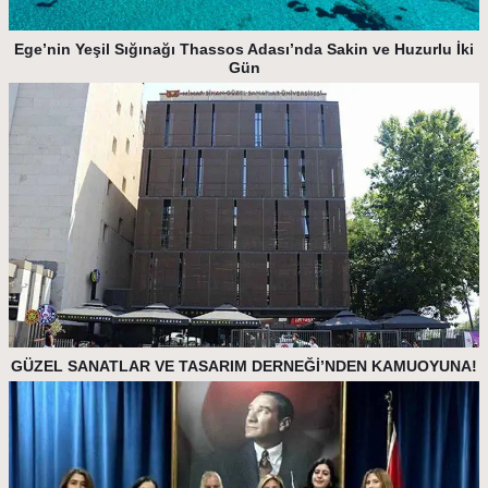
Ege’nin Yeşil Sığınağı Thassos Adası’nda Sakin ve Huzurlu İki
Gün
GÜZEL SANATLAR VE TASARIM DERNEĞİ’NDEN KAMUOYUNA!