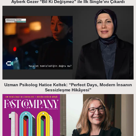
Ayberk Gezer “Bil Ki Değişmez” ile İlk Single’ını Çıkardı
Uzman Psikolog Hatice Keltek: “Perfect Days, Modern İnsanın
Sessizleşme Hikâyesi”