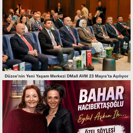
Düzce’nin Yeni Yaşam Merkezi DMall AVM 23 Mayıs’ta Açılıyor