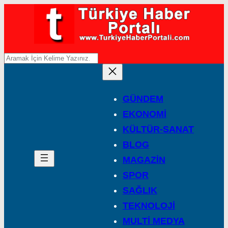
A
r
a
GÜNDEM
EKONOMİ
KÜLTÜR-SANAT
BLOG
MAGAZİN
SPOR
SAĞLIK
TEKNOLOJİ
MULTİ MEDYA