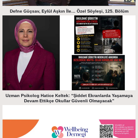
Defne Güçsav, Eylül Aşkın İle… Özel Söyleşi, 125. Bölüm
Uzman Psikolog Hatice Keltek: “Şiddet Ekranlarda Yaşamaya
Devam Ettikçe Okullar Güvenli Olmayacak”