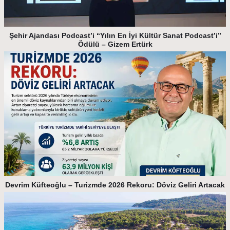
Şehir Ajandası Podcast’i “Yılın En İyi Kültür Sanat Podcast’i”
Ödülü – Gizem Ertürk
Devrim Küfteoğlu – Turizmde 2026 Rekoru: Döviz Geliri Artacak