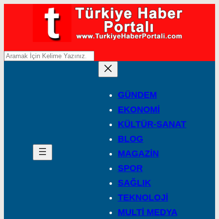
A
r
a
GÜNDEM
EKONOMİ
KÜLTÜR-SANAT
BLOG
MAGAZİN
SPOR
SAĞLIK
TEKNOLOJİ
MULTİ MEDYA