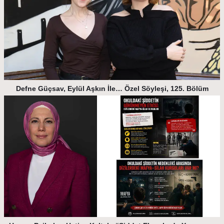
Defne Güçsav, Eylül Aşkın İle… Özel Söyleşi, 125. Bölüm