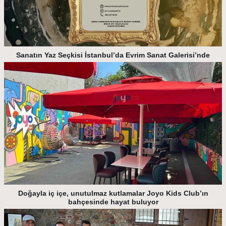
Sanatın Yaz Seçkisi İstanbul’da Evrim Sanat Galerisi’nde
Doğayla iç içe, unutulmaz kutlamalar Joyo Kids Club’ın
bahçesinde hayat buluyor