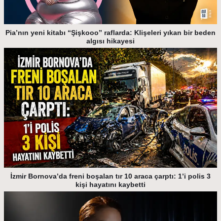
Pia’nın yeni kitabı “Şişkooo” raflarda: Klişeleri yıkan bir beden
algısı hikayesi
İzmir Bornova’da freni boşalan tır 10 araca çarptı: 1’i polis 3
kişi hayatını kaybetti