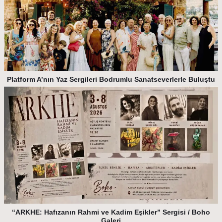
Platform A’nın Yaz Sergileri Bodrumlu Sanatseverlerle Buluştu
“ARKHE: Hafızanın Rahmi ve Kadim Eşikler” Sergisi / Boho
Galeri