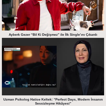
Ayberk Gezer “Bil Ki Değişmez” ile İlk Single’ını Çıkardı
Uzman Psikolog Hatice Keltek: “Perfect Days, Modern İnsanın
Sessizleşme Hikâyesi”