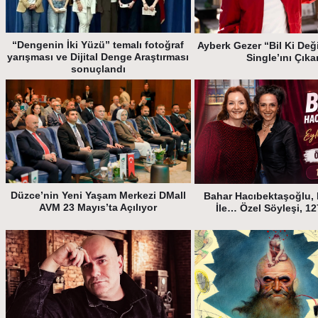
“Dengenin İki Yüzü” temalı fotoğraf
Ayberk Gezer “Bil Ki Deği
yarışması ve Dijital Denge Araştırması
Single’ını Çıka
sonuçlandı
Düzce’nin Yeni Yaşam Merkezi DMall
Bahar Hacıbektaşoğlu, 
AVM 23 Mayıs’ta Açılıyor
İle… Özel Söyleşi, 1