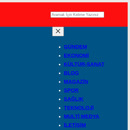
A
r
a
GÜNDEM
EKONOMİ
KÜLTÜR-SANAT
BLOG
MAGAZİN
SPOR
SAĞLIK
TEKNOLOJİ
MULTİ MEDYA
İLETİŞİM