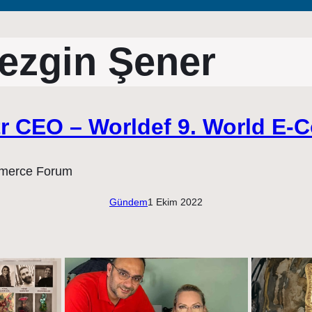
ezgin Şener
tr CEO – Worldef 9. World E
Gündem
1 Ekim 2022