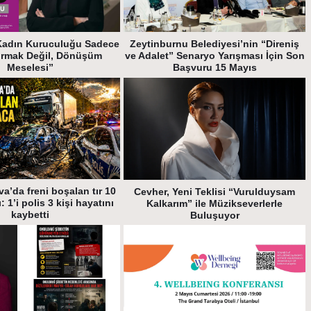
Kadın Kuruculuğu Sadece
Zeytinburnu Belediyesi’nin “Direniş
urmak Değil, Dönüşüm
ve Adalet” Senaryo Yarışması İçin Son
Meselesi”
Başvuru 15 Mayıs
a’da freni boşalan tır 10
Cevher, Yeni Teklisi “Vurulduysam
: 1’i polis 3 kişi hayatını
Kalkarım” ile Müzikseverlerle
kaybetti
Buluşuyor