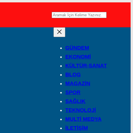
A
r
a
GÜNDEM
EKONOMİ
KÜLTÜR-SANAT
BLOG
MAGAZİN
SPOR
SAĞLIK
TEKNOLOJİ
MULTİ MEDYA
İLETİŞİM