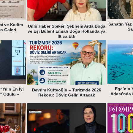
Sanatın Yaz 
mi ve Kadim
Ünlü Haber Spikeri Şebnem Arda Boğa
Sa
ho Galeri
ve Eşi Bülent Emrah Boğa Hollanda’ya
İltica Etti
Ege’nin 
“Yılın En İyi
Devrim Küfteoğlu – Turizmde 2026
Adası’nda 
i” Ödülü –
Rekoru: Döviz Geliri Artacak