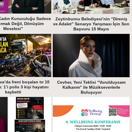
Kadın Kuruculuğu Sadece
Zeytinburnu Belediyesi’nin “Direniş
urmak Değil, Dönüşüm
ve Adalet” Senaryo Yarışması İçin Son
Meselesi”
Başvuru 15 Mayıs
va’da freni boşalan tır 10
Cevher, Yeni Teklisi “Vurulduysam
: 1’i polis 3 kişi hayatını
Kalkarım” ile Müzikseverlerle
kaybetti
Buluşuyor