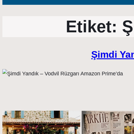
Etiket:
Ş
Şimdi Ya