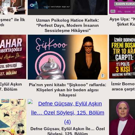
Ayşe Uça: “
şmez” ile İlk
Uzman Psikolog Hatice Keltek:
Şirket K
rdı
“Perfect Days, Modern İnsanın
Sessizleşme Hikâyesi”
İzmir Borno
Eylül Aşkın
Pia’nın yeni kitabı “Şişkooo” raflarda:
araca çarptı
27. Bölüm
Klişeleri yıkan bir beden algısı
hikayesi
Defne Güçsav, Eylül Aşkın İle… Özel
Söyleşi, 125. Bölüm