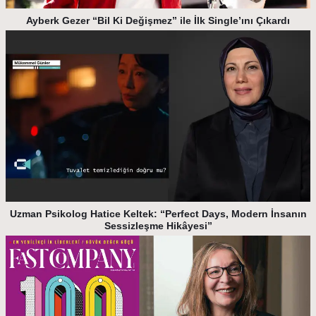
Ayberk Gezer “Bil Ki Değişmez” ile İlk Single’ını Çıkardı
Uzman Psikolog Hatice Keltek: “Perfect Days, Modern İnsanın
Sessizleşme Hikâyesi”