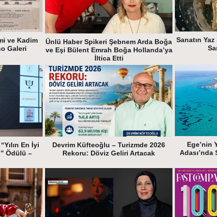
Sanatın Yaz 
mi ve Kadim
Ünlü Haber Spikeri Şebnem Arda Boğa
Sa
ho Galeri
ve Eşi Bülent Emrah Boğa Hollanda’ya
İltica Etti
Ege’nin 
“Yılın En İyi
Devrim Küfteoğlu – Turizmde 2026
Adası’nda 
i” Ödülü –
Rekoru: Döviz Geliri Artacak
k