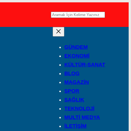
A
r
a
GÜNDEM
EKONOMİ
KÜLTÜR-SANAT
BLOG
MAGAZİN
SPOR
SAĞLIK
TEKNOLOJİ
MULTİ MEDYA
İLETİŞİM