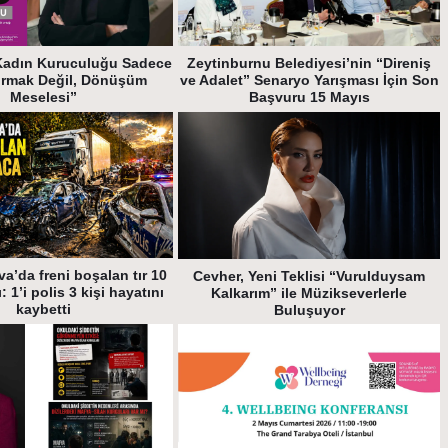
Kadın Kuruculuğu Sadece
Zeytinburnu Belediyesi’nin “Direniş
urmak Değil, Dönüşüm
ve Adalet” Senaryo Yarışması İçin Son
Meselesi”
Başvuru 15 Mayıs
a’da freni boşalan tır 10
Cevher, Yeni Teklisi “Vurulduysam
: 1’i polis 3 kişi hayatını
Kalkarım” ile Müzikseverlerle
kaybetti
Buluşuyor