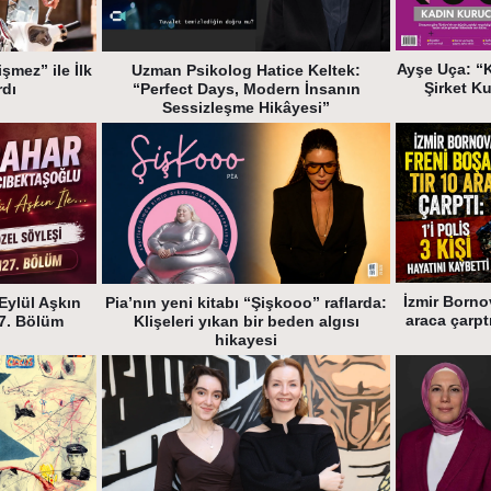
Ayşe Uça: “
şmez” ile İlk
Uzman Psikolog Hatice Keltek:
Şirket K
rdı
“Perfect Days, Modern İnsanın
Sessizleşme Hikâyesi”
İzmir Bornov
Eylül Aşkın
Pia’nın yeni kitabı “Şişkooo” raflarda:
araca çarptı
27. Bölüm
Klişeleri yıkan bir beden algısı
hikayesi