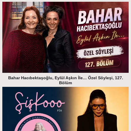
Bahar Hacıbektaşoğlu, Eylül Aşkın İle… Özel Söyleşi, 127.
Bölüm