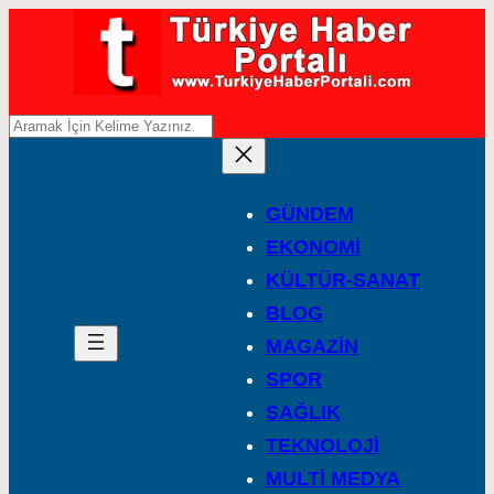
A
r
a
GÜNDEM
EKONOMİ
KÜLTÜR-SANAT
BLOG
MAGAZİN
SPOR
SAĞLIK
TEKNOLOJİ
MULTİ MEDYA