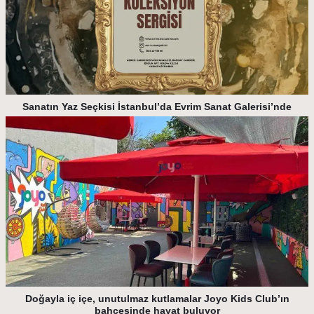
Sanatın Yaz Seçkisi İstanbul’da Evrim Sanat Galerisi’nde
Doğayla iç içe, unutulmaz kutlamalar Joyo Kids Club’ın
bahçesinde hayat buluyor