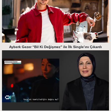
Ayberk Gezer “Bil Ki Değişmez” ile İlk Single’ını Çıkardı