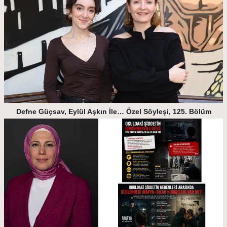
Defne Güçsav, Eylül Aşkın İle… Özel Söyleşi, 125. Bölüm