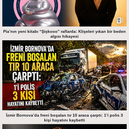
Pia’nın yeni kitabı “Şişkooo” raflarda: Klişeleri yıkan bir beden
algısı hikayesi
İzmir Bornova’da freni boşalan tır 10 araca çarptı: 1’i polis 3
kişi hayatını kaybetti