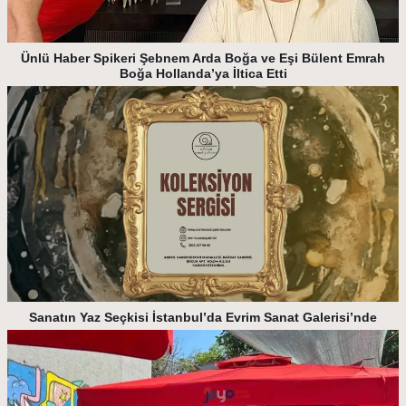
Ünlü Haber Spikeri Şebnem Arda Boğa ve Eşi Bülent Emrah
Boğa Hollanda’ya İltica Etti
Sanatın Yaz Seçkisi İstanbul’da Evrim Sanat Galerisi’nde