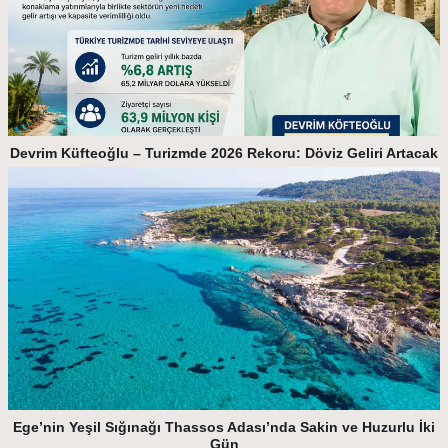
Devrim Küfteoğlu – Turizmde 2026 Rekoru: Döviz Geliri Artacak
Ege’nin Yeşil Sığınağı Thassos Adası’nda Sakin ve Huzurlu İki
Gün