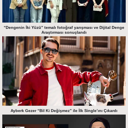
“Dengenin İki Yüzü” temalı fotoğraf yarışması ve Dijital Denge
Araştırması sonuçlandı
Ayberk Gezer “Bil Ki Değişmez” ile İlk Single’ını Çıkardı