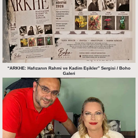
“ARKHE: Hafızanın Rahmi ve Kadim Eşikler” Sergisi / Boho
Galeri