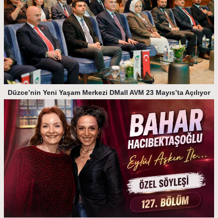
Düzce’nin Yeni Yaşam Merkezi DMall AVM 23 Mayıs’ta Açılıyor