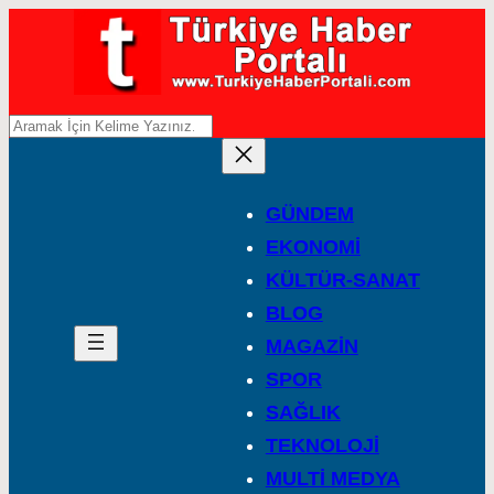
A
r
a
GÜNDEM
EKONOMİ
KÜLTÜR-SANAT
BLOG
MAGAZİN
SPOR
SAĞLIK
TEKNOLOJİ
MULTİ MEDYA