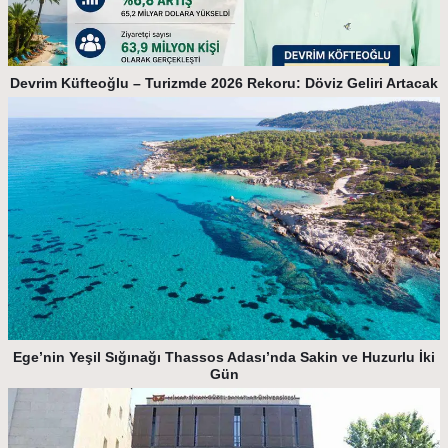
Devrim Küfteoğlu – Turizmde 2026 Rekoru: Döviz Geliri Artacak
Ege’nin Yeşil Sığınağı Thassos Adası’nda Sakin ve Huzurlu İki
Gün