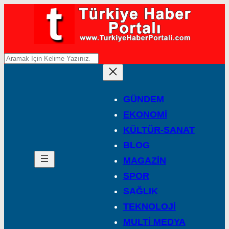
A
r
a
GÜNDEM
EKONOMİ
KÜLTÜR-SANAT
BLOG
MAGAZİN
SPOR
SAĞLIK
TEKNOLOJİ
MULTİ MEDYA