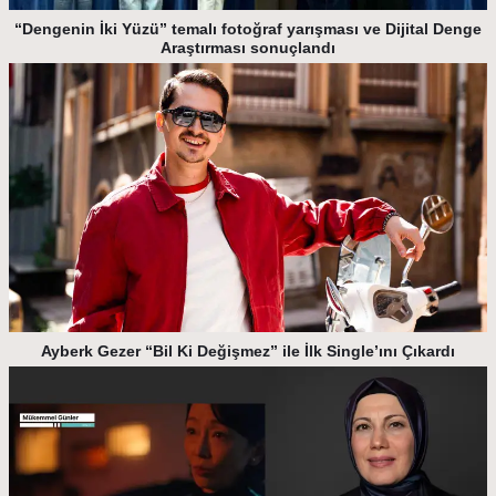
“Dengenin İki Yüzü” temalı fotoğraf yarışması ve Dijital Denge
Araştırması sonuçlandı
Ayberk Gezer “Bil Ki Değişmez” ile İlk Single’ını Çıkardı