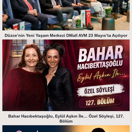
Düzce’nin Yeni Yaşam Merkezi DMall AVM 23 Mayıs’ta Açılıyor
Bahar Hacıbektaşoğlu, Eylül Aşkın İle… Özel Söyleşi, 127.
Bölüm