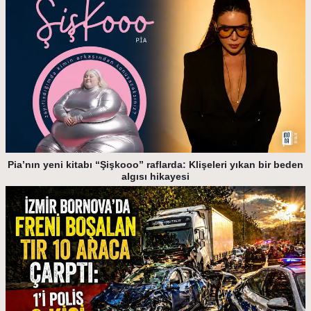
Pia’nın yeni kitabı “Şişkooo” raflarda: Klişeleri yıkan bir beden
algısı hikayesi