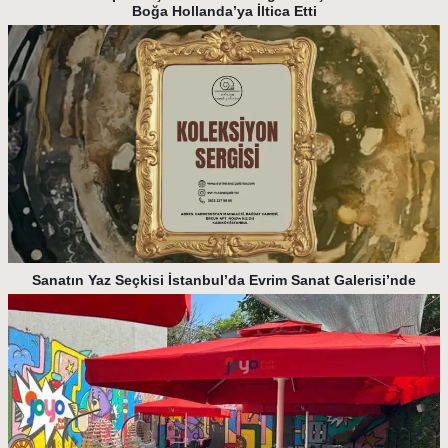
Boğa Hollanda’ya İltica Etti
Sanatın Yaz Seçkisi İstanbul’da Evrim Sanat Galerisi’nde