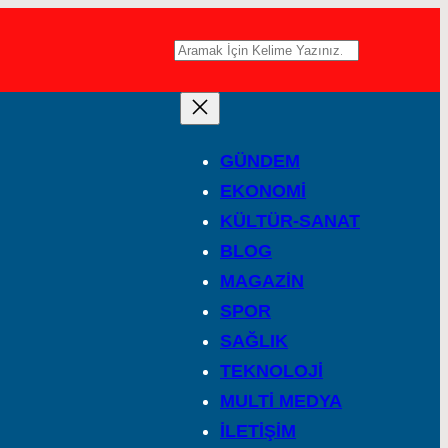
A
r
a
GÜNDEM
EKONOMİ
KÜLTÜR-SANAT
BLOG
MAGAZİN
SPOR
SAĞLIK
TEKNOLOJİ
MULTİ MEDYA
İLETİŞİM