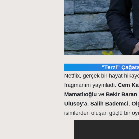
”Terzi” Çağata
Netflix, gerçek bir hayat hika
fragmanını yayınladı.
Cem Ka
Mamatlıoğlu
ve
Bekir Baran 
Ulusoy
’a,
Salih Bademci
,
Ol
isimlerden oluşan güçlü bir oy