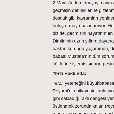
2 Mayıs’ta tüm dünyayla aynı 
geçmişin derinliklerine gizlenm
dostluk gibi kavramları yeniden
buluşturmaya hazırlanıyor. Her
dizide, geçmişini hayatının e
Dimitri’nin uzun yıllara dayana
baştan kurduğu yaşamında, de
babası Mustafa’nın tüm soruml
köklerine işlemiş sırların peşi
Terzi
Hakkında:
Terzi
, yeteneğini büyükbabasın
Peyami’nin hikâyesini anlatıy
gibi sakladığı, akli dengesi 
üstlenmek zorunda kalan Peyam
merkezine yerleştirmeye mecbur 