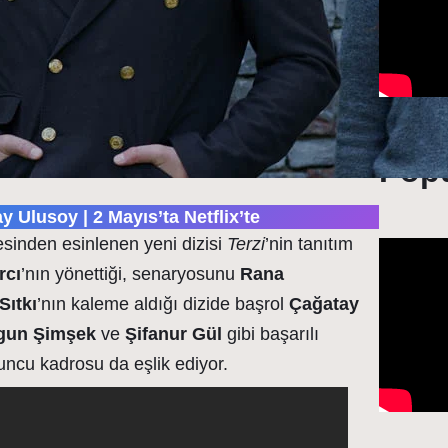
Popü
y Ulusoy | 2 Mayıs’ta Netflix’te
yesinden esinlenen yeni dizisi
Terzi
’nin tanıtım
rcı
’nın yönettiği, senaryosunu
Rana
Sıtkı
’nın kaleme aldığı dizide başrol
Çağatay
gun Şimşek
ve
Şifanur Gül
gibi başarılı
uncu kadrosu da eşlik ediyor.