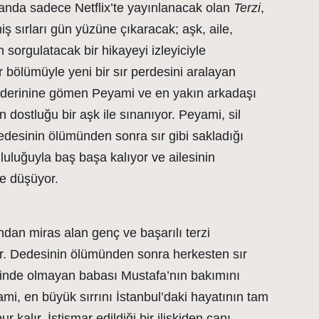
anda sadece Netflix’te yayınlanacak olan
Terzi
,
iş sırları gün yüzüne çıkaracak; aşk, aile,
 sorgulatacak bir hikayeyi izleyiciyle
 bölümüyle yeni bir sır perdesini aralayan
n derinine gömen Peyami ve en yakın arkadaşı
n dostluğu bir aşk ile sınanıyor. Peyami, sil
desinin ölümünden sonra sır gibi sakladığı
uluğuyla baş başa kalıyor ve ailesinin
ne düşüyor.
dan miras alan genç ve başarılı terzi
or. Dedesinin ölümünden sonra herkesten sır
yerinde olmayan babası Mustafa’nın bakımını
i, en büyük sırrını İstanbul’daki hayatının tam
kalır. İstismar edildiği bir ilişkiden canı