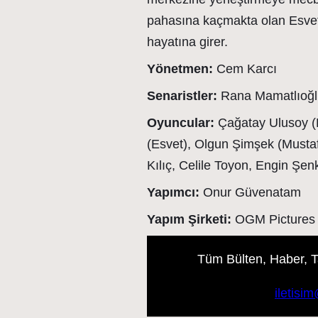
pahasına kaçmakta olan Esvet,
hayatına girer.
Yönetmen:
Cem Karcı
Senaristler:
Rana Mamatlıoğlu
Oyuncular:
Çağatay Ulusoy (P
(Esvet), Olgun Şimşek (Musta
Kılıç, Celile Toyon, Engin Şen
Yapımcı:
Onur Güvenatam
Yapım Şirketi:
OGM Pictures
Tüm Bülten, Haber, Tan
iletisi