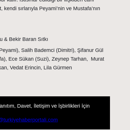
 kendi sırlarıyla Peyami’nin ve Mustafa’nın
 & Bekir Baran Sıtkı
eyami), Salih Bademci (Dimitri), Şifanur Gül
fa), Ece Sükan (Suzi), Zeynep Tarhan, Murat
kan, Vedat Erincin, Lila Gürmen
ıtım, Davet, İletişim ve İşbirlikleri İçin
m@turkiyehaberportali.com