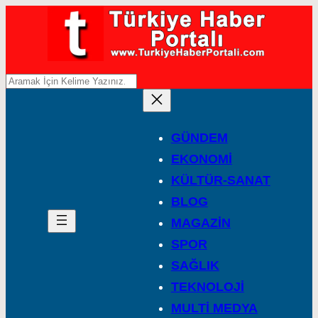
A
r
a
GÜNDEM
EKONOMİ
KÜLTÜR-SANAT
BLOG
MAGAZİN
SPOR
SAĞLIK
TEKNOLOJİ
MULTİ MEDYA