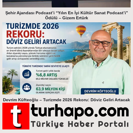
Şehir Ajandası Podcast’i “Yılın En İyi Kültür Sanat Podcast’i”
Ödülü – Gizem Ertürk
Devrim Küfteoğlu – Turizmde 2026 Rekoru: Döviz Geliri Artacak