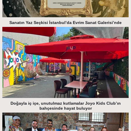
Sanatın Yaz Seçkisi İstanbul’da Evrim Sanat Galerisi’nde
Doğayla iç içe, unutulmaz kutlamalar Joyo Kids Club’ın
bahçesinde hayat buluyor