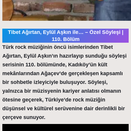
Tibet Ağırtan, Eylül Aşkın ile… – Özel Söyleşi |
110. Bölüm
Türk rock müziğinin öncü isimlerinden Tibet
Ağırtan, Eylül Aşkın’ın hazırlayıp sunduğu söyleşi
serisinin 110. bölümünde, Kadıköy’ün kült
mekânlarından Ağaçev’de gerçekleşen kapsamlı
bir sohbetle izleyiciyle buluşuyor. Söyleşi,
yalnızca bir müzisyenin kariyer anlatısı olmanın
ötesine geçerek, Türkiye’de rock müziğin
düşünsel ve kültürel serüvenine dair derinlikli bir
çerçeve sunuyor.