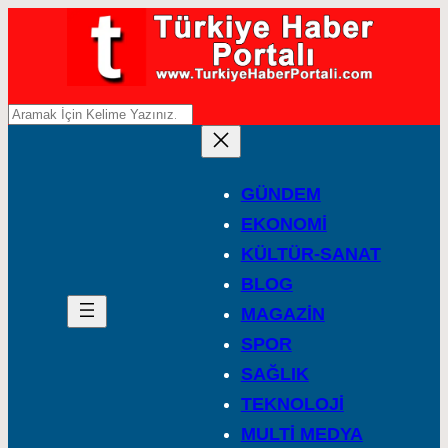
A
r
a
GÜNDEM
EKONOMİ
KÜLTÜR-SANAT
BLOG
MAGAZİN
SPOR
SAĞLIK
TEKNOLOJİ
MULTİ MEDYA