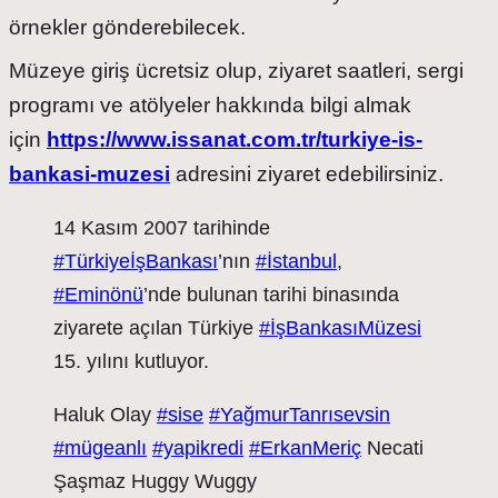
örnekler gönderebilecek.
Müzeye giriş ücretsiz olup, ziyaret saatleri, sergi
programı ve atölyeler hakkında bilgi almak
için
https://www.issanat.com.tr/turkiye-is-
bankasi-muzesi
adresini ziyaret edebilirsiniz.
14 Kasım 2007 tarihinde
#TürkiyeİşBankası
’nın
#İstanbul
,
#Eminönü
’nde bulunan tarihi binasında
ziyarete açılan Türkiye
#İşBankasıMüzesi
15. yılını kutluyor.
Haluk Olay
#sise
#YağmurTanrısevsin
#mügeanlı
#yapikredi
#ErkanMeriç
Necati
Şaşmaz Huggy Wuggy