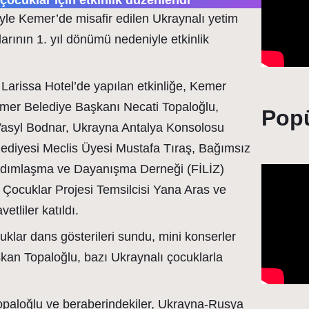
çocuklar için etkinlik düzenlendi
le Kemer’de misafir edilen Ukraynalı yetim
rının 1. yıl dönümü nedeniyle etkinlik
Larissa Hotel’de yapılan etkinliğe, Kemer
r Belediye Başkanı Necati Topaloğlu,
Popü
Vasyl Bodnar, Ukrayna Antalya Konsolosu
ediyesi Meclis Üyesi Mustafa Tıraş, Bağımsız
Yardımlaşma ve Dayanışma Derneği (FİLİZ)
Çocuklar Projesi Temsilcisi Yana Aras ve
etliler katıldı.
klar dans gösterileri sundu, mini konserler
n Topaloğlu, bazı Ukraynalı çocuklarla
aloğlu ve beraberindekiler, Ukrayna-Rusya