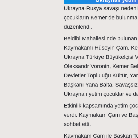
Ukraynalı yetim 
Ukrayna-Rusya savaşı nedeniy
çocukların Kemer’de bulunmala
düzenlendi.
Beldibi Mahallesi’nde bulunan 
Kaymakamı Hüseyin Çam, Keme
Ukrayna Türkiye Büyükelçisi 
Oleksandr Voronin, Kemer Bel
Devletler Topluluğu Kültür, 
Başkanı Yana Balta, Savaşsız 
Ukraynalı yetim çocuklar ve dav
Etkinlik kapsamında yetim çocu
verdi. Kaymakam Çam ve Başka
sohbet etti.
Kaymakam Çam ile Başkan Top