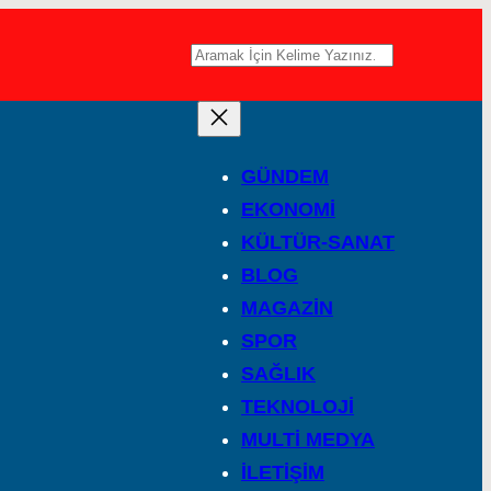
A
r
a
GÜNDEM
EKONOMİ
KÜLTÜR-SANAT
BLOG
MAGAZİN
SPOR
SAĞLIK
TEKNOLOJİ
MULTİ MEDYA
İLETİŞİM