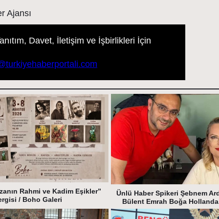
r Ajansı
ıtım, Davet, İletişim ve İşbirlikleri İçin
m@turkiyehaberportali.com
zanın Rahmi ve Kadim Eşikler”
Ünlü Haber Spikeri Şebnem Ar
ergisi / Boho Galeri
Bülent Emrah Boğa Hollanda’y