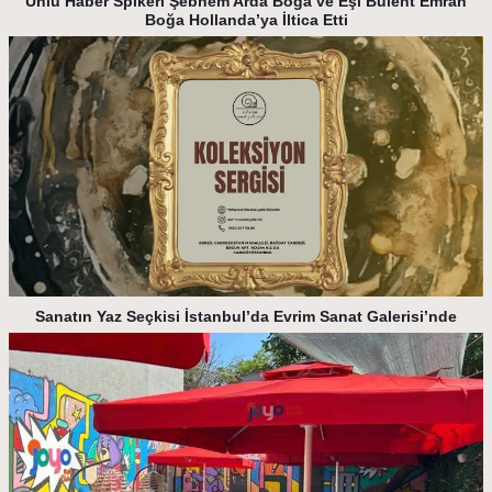
Ünlü Haber Spikeri Şebnem Arda Boğa ve Eşi Bülent Emrah
Boğa Hollanda’ya İltica Etti
Sanatın Yaz Seçkisi İstanbul’da Evrim Sanat Galerisi’nde