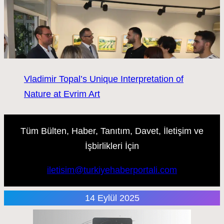
Vladimir Topal’s Unique Interpretation of
Nature at Evrim Art
Tüm Bülten, Haber, Tanıtım, Davet, İletişim ve
İşbirlikleri İçin
iletisim@turkiyehaberportali.com
14 Eylül 2025