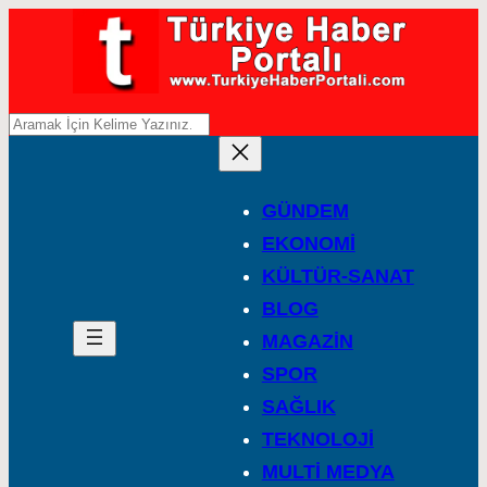
A
r
a
GÜNDEM
EKONOMİ
KÜLTÜR-SANAT
BLOG
MAGAZİN
SPOR
SAĞLIK
TEKNOLOJİ
MULTİ MEDYA