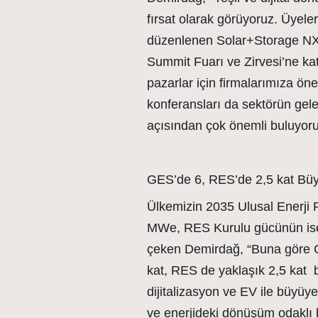
fırsat olarak görüyoruz. Üyele
düzenlenen Solar+Storage NX 
Summit Fuarı ve Zirvesi’ne ka
pazarlar için firmalarımıza önem
konferansları da sektörün gel
açısından çok önemli buluyoru
GES’de 6, RES’de 2,5 kat Bü
Ülkemizin 2035 Ulusal Enerji
MWe, RES Kurulu gücünün ise
çeken Demirdağ, “Buna göre 
kat, RES de yaklaşık 2,5 kat b
dijitalizasyon ve EV ile büyüye
ve enerjideki dönüşüm odaklı b