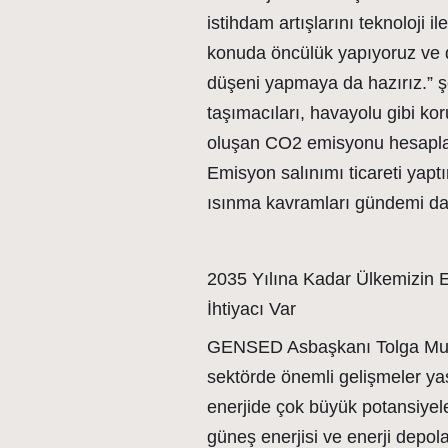
istihdam artışlarını teknoloji i
konuda öncülük yapıyoruz ve 
düşeni yapmaya da hazırız.” ş
taşımacıları, havayolu gibi kor
oluşan CO2 emisyonu hesaplan
Emisyon salınımı ticareti yaptı
ısınma kavramları gündemi d
2035 Yılına Kadar Ülkemizin
İhtiyacı Var
GENSED Asbaşkanı Tolga Mura
sektörde önemli gelişmeler yaş
enerjide çok büyük potansiyel
güneş enerjisi ve enerji depol