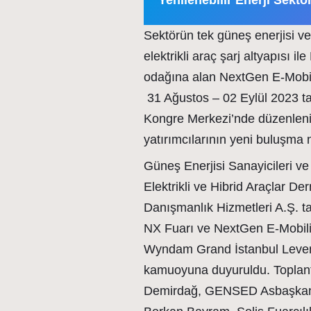
Yenilenebilir Enerji Sektö
Sektörün tek güneş enerjisi v
elektrikli araç şarj altyapısı i
odağına alan NextGen E-Mobil
31 Ağustos – 02 Eylül 2023 ta
Kongre Merkezi’nde düzenleniyo
yatırımcılarının yeni buluşma 
Güneş Enerjisi Sanayicileri v
Elektrikli ve Hibrid Araçlar De
Danışmanlık Hizmetleri A.Ş. t
NX Fuarı ve NextGen E-Mobili
Wyndam Grand İstanbul Levent 
kamuoyuna duyuruldu. Toplan
Demirdağ, GENSED Asbaşkanı