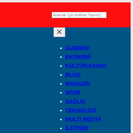
A
r
a
GÜNDEM
EKONOMİ
KÜLTÜR-SANAT
BLOG
MAGAZİN
SPOR
SAĞLIK
TEKNOLOJİ
MULTİ MEDYA
İLETİŞİM