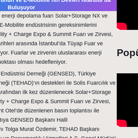
rünün ve E-Mobilite’nin Devleri İstanbul’da
Buluşuyor
e enerji depolama fuarı Solar+Storage NX ve
le E-Mobilite endüstrisinin gereksinimlerini
ity + Charge Expo & Summit Fuarı ve Zirvesi,
rihleri arasında İstanbul’da Tüyap Fuar ve
Popü
r. Fuarlar ve zirvenin uluslararası enerji
noktası olması hedefleniyor.
e Endüstrisi Derneği (GENSED), Türkiye
rneği (TEHAD)’ın destekleri ile Solis Fuarcılık ve
arafından ilk kez düzenlenecek Solar+Storage
ty + Charge Expo & Summit Fuarı ve Zirvesi,
Otel’de düzenlenen basın toplantısı ile
tıya GENSED Başkanı Halil
 Tolga Murat Özdemir, TEHAD Başkanı