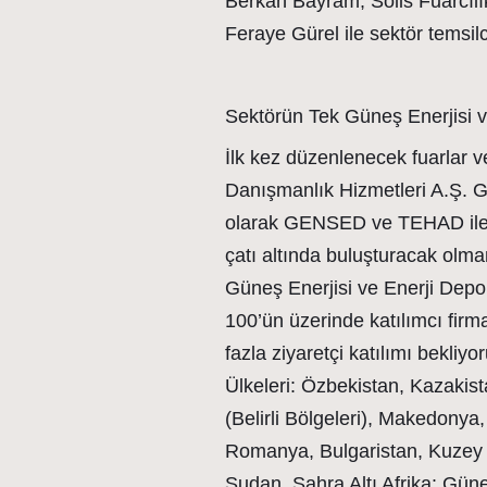
Berkan Bayram, Solis Fuarcıl
Feraye Gürel ile sektör temsilci
Sektörün Tek Güneş Enerjisi 
İlk kez düzenlenecek fuarlar ve
Danışmanlık Hizmetleri A.Ş. G
olarak GENSED ve TEHAD ile güç
çatı altında buluşturacak olm
Güneş Enerjisi ve Enerji Dep
100’ün üzerinde katılımcı firm
fazla ziyaretçi katılımı bekl
Ülkeleri: Özbekistan, Kazakis
(Belirli Bölgeleri), Makedony
Romanya, Bulgaristan, Kuzey A
Sudan, Sahra Altı Afrika: Gün