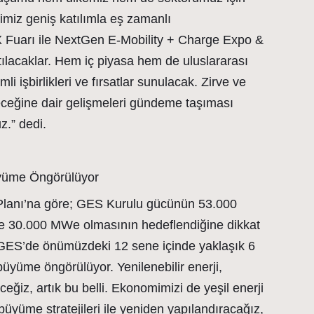
rimiz geniş katılımla eş zamanlı
Fuarı ile NextGen E-Mobility + Charge Expo &
tılacaklar. Hem iç piyasa hem de uluslararası
li işbirlikleri ve fırsatlar sunulacak. Zirve ve
eceğine dair gelişmeleri gündeme taşıması
z.” dedi.
yüme Öngörülüyor
 Planı’na göre; GES Kurulu gücünün 53.000
 30.000 MWe olmasının hedeflendiğine dikkat
GES’de önümüzdeki 12 sene içinde yaklaşık 6
üyüme öngörülüyor. Yenilenebilir enerji,
ceğiz, artık bu belli. Ekonomimizi de yeşil enerji
üyüme stratejileri ile yeniden yapılandıracağız,