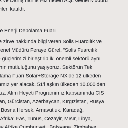
ık ve Danışmanlık Hizmetleri A.Ş. Genel Müdürü
leri katıldı.
ve Enerji Depolama Fuarı
 zirve hakkında bilgi veren Solis Fuarcılık ve
enel Müdürü Feraye Gürel, “Solis Fuarcılık
lerimizi birleştirip iki önemli sektörü aynı
anın mutluluğunu yaşıyoruz. Sektörün Tek
olama Fuarı Solar+Storage NX’de 12 ülkeden
amız yer alacak. 51’i aşkın ülkeden 10.000’den
iyoruz. Alım Heyeti Programımız kapsamında CIS
tan, Gürcistan, Azerbaycan, Kırgızistan, Rusya
a, Bosna Hersek, Arnavutluk, Karadağ,
frika: Fas, Tunus, Cezayir, Mısır, Libya,
ey Afrika Cumhuriyeti, Botsvana, Zimbabve,