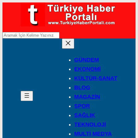
A
r
a
GÜNDEM
EKONOMİ
KÜLTÜR-SANAT
BLOG
MAGAZİN
SPOR
SAĞLIK
TEKNOLOJİ
MULTİ MEDYA