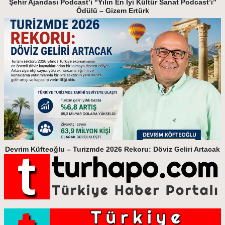
Şehir Ajandası Podcast’i “Yılın En İyi Kültür Sanat Podcast’i”
Ödülü – Gizem Ertürk
Devrim Küfteoğlu – Turizmde 2026 Rekoru: Döviz Geliri Artacak