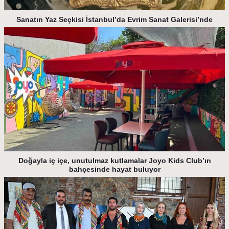
Sanatın Yaz Seçkisi İstanbul’da Evrim Sanat Galerisi’nde
Doğayla iç içe, unutulmaz kutlamalar Joyo Kids Club’ın
bahçesinde hayat buluyor