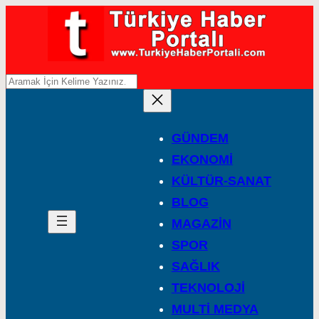
A
r
a
GÜNDEM
EKONOMİ
KÜLTÜR-SANAT
BLOG
MAGAZİN
SPOR
SAĞLIK
TEKNOLOJİ
MULTİ MEDYA