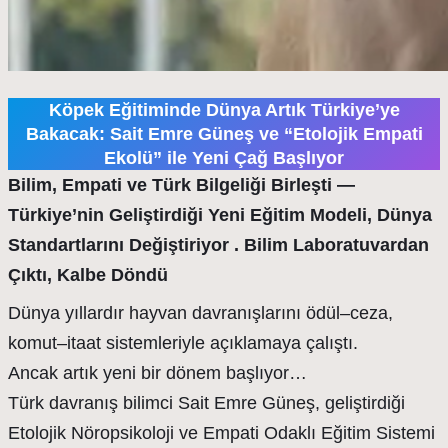
Köpek Eğitiminde Dünya Artık Türkiye’ye
Bakacak: Sait Emre Güneş ve “Etolojik Empati
Ekolü” ile Yeni Çağ Başlıyor
Bilim, Empati ve Türk Bilgeliği Birleşti —
Türkiye’nin Geliştirdiği Yeni Eğitim Modeli, Dünya
Standartlarını Değiştiriyor . Bilim Laboratuvardan
Çıktı, Kalbe Döndü
Dünya yıllardır hayvan davranışlarını ödül–ceza,
komut–itaat sistemleriyle açıklamaya çalıştı.
Ancak artık yeni bir dönem başlıyor…
Türk davranış bilimci Sait Emre Güneş, geliştirdiği
Etolojik Nöropsikoloji ve Empati Odaklı Eğitim Sistemi