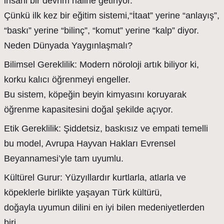
insani bir devrim hâline getiriyor.
Çünkü ilk kez bir eğitim sistemi,“İtaat” yerine “anlayış”,
“baskı” yerine “bilinç”, “komut” yerine “kalp” diyor.
Neden Dünyada Yaygınlaşmalı?
Bilimsel Gereklilik: Modern nöroloji artık biliyor ki,
korku kalıcı öğrenmeyi engeller.
Bu sistem, köpeğin beyin kimyasını koruyarak
öğrenme kapasitesini doğal şekilde açıyor.
Etik Gereklilik: Şiddetsiz, baskısız ve empati temelli
bu model, Avrupa Hayvan Hakları Evrensel
Beyannamesi’yle tam uyumlu.
Kültürel Gurur: Yüzyıllardır kurtlarla, atlarla ve
köpeklerle birlikte yaşayan Türk kültürü,
doğayla uyumun dilini en iyi bilen medeniyetlerden
biri.