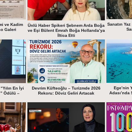
Sanatın Yaz 
mi ve Kadim
Ünlü Haber Spikeri Şebnem Arda Boğa
Sa
ho Galeri
ve Eşi Bülent Emrah Boğa Hollanda’ya
İltica Etti
Ege’nin 
“Yılın En İyi
Devrim Küfteoğlu – Turizmde 2026
Adası’nda 
i” Ödülü –
Rekoru: Döviz Geliri Artacak
k