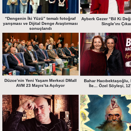
“Dengenin İki Yüzü” temalı fotoğraf
Ayberk Gezer “Bil Ki Deği
yarışması ve Dijital Denge Araştırması
Single’ını Çıka
sonuçlandı
Düzce’nin Yeni Yaşam Merkezi DMall
Bahar Hacıbektaşoğlu, 
AVM 23 Mayıs’ta Açılıyor
İle… Özel Söyleşi, 1