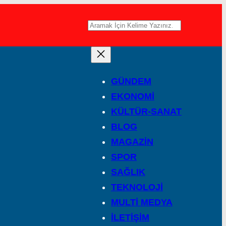
A
r
a
GÜNDEM
EKONOMİ
KÜLTÜR-SANAT
BLOG
MAGAZİN
SPOR
SAĞLIK
TEKNOLOJİ
MULTİ MEDYA
İLETİŞİM