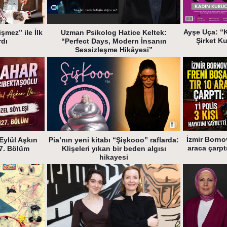
Ayşe Uça: “
şmez” ile İlk
Uzman Psikolog Hatice Keltek:
Şirket K
rdı
“Perfect Days, Modern İnsanın
Sessizleşme Hikâyesi”
İzmir Bornov
Eylül Aşkın
Pia’nın yeni kitabı “Şişkooo” raflarda:
araca çarptı
27. Bölüm
Klişeleri yıkan bir beden algısı
hikayesi