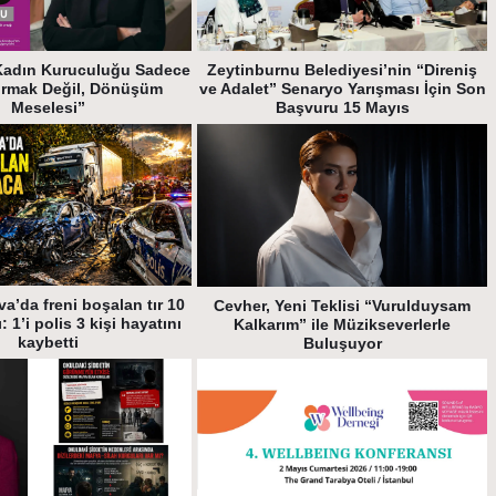
Kadın Kuruculuğu Sadece
Zeytinburnu Belediyesi’nin “Direniş
urmak Değil, Dönüşüm
ve Adalet” Senaryo Yarışması İçin Son
Meselesi”
Başvuru 15 Mayıs
a’da freni boşalan tır 10
Cevher, Yeni Teklisi “Vurulduysam
: 1’i polis 3 kişi hayatını
Kalkarım” ile Müzikseverlerle
kaybetti
Buluşuyor