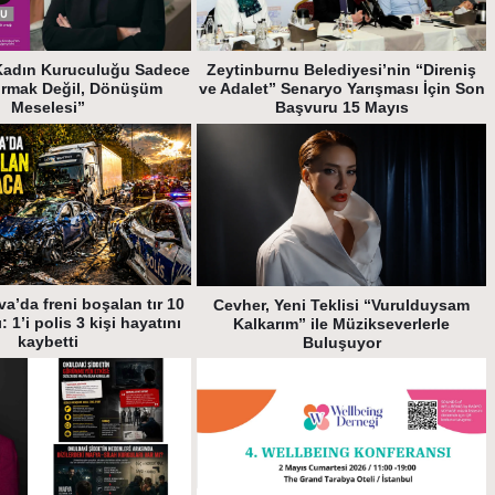
Kadın Kuruculuğu Sadece
Zeytinburnu Belediyesi’nin “Direniş
urmak Değil, Dönüşüm
ve Adalet” Senaryo Yarışması İçin Son
Meselesi”
Başvuru 15 Mayıs
a’da freni boşalan tır 10
Cevher, Yeni Teklisi “Vurulduysam
: 1’i polis 3 kişi hayatını
Kalkarım” ile Müzikseverlerle
kaybetti
Buluşuyor