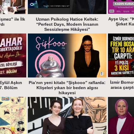
Ayşe Uça: “
şmez” ile İlk
Uzman Psikolog Hatice Keltek:
Şirket K
rdı
“Perfect Days, Modern İnsanın
Sessizleşme Hikâyesi”
İzmir Bornov
Eylül Aşkın
Pia’nın yeni kitabı “Şişkooo” raflarda:
araca çarptı
27. Bölüm
Klişeleri yıkan bir beden algısı
hikayesi