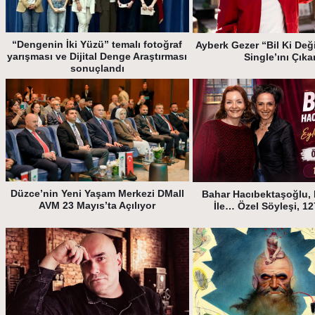
“Dengenin İki Yüzü” temalı fotoğraf
Ayberk Gezer “Bil Ki Deği
yarışması ve Dijital Denge Araştırması
Single’ını Çıka
sonuçlandı
Düzce’nin Yeni Yaşam Merkezi DMall
Bahar Hacıbektaşoğlu, 
AVM 23 Mayıs’ta Açılıyor
İle… Özel Söyleşi, 1