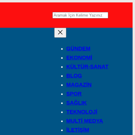
A
r
a
GÜNDEM
EKONOMİ
KÜLTÜR-SANAT
BLOG
MAGAZİN
SPOR
SAĞLIK
TEKNOLOJİ
MULTİ MEDYA
İLETİŞİM