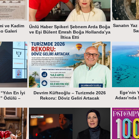
Sanatın Yaz 
mi ve Kadim
Ünlü Haber Spikeri Şebnem Arda Boğa
Sa
ho Galeri
ve Eşi Bülent Emrah Boğa Hollanda’ya
İltica Etti
Ege’nin 
“Yılın En İyi
Devrim Küfteoğlu – Turizmde 2026
Adası’nda 
i” Ödülü –
Rekoru: Döviz Geliri Artacak
k