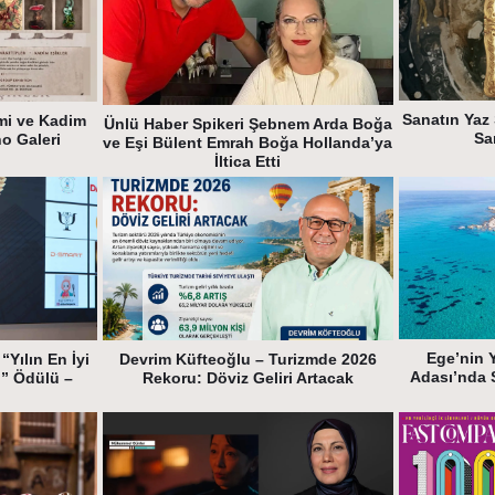
Sanatın Yaz 
mi ve Kadim
Ünlü Haber Spikeri Şebnem Arda Boğa
Sa
ho Galeri
ve Eşi Bülent Emrah Boğa Hollanda’ya
İltica Etti
Ege’nin 
“Yılın En İyi
Devrim Küfteoğlu – Turizmde 2026
Adası’nda 
i” Ödülü –
Rekoru: Döviz Geliri Artacak
k