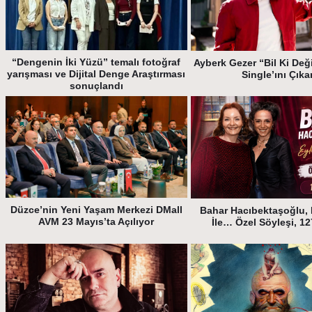
“Dengenin İki Yüzü” temalı fotoğraf
Ayberk Gezer “Bil Ki Deği
yarışması ve Dijital Denge Araştırması
Single’ını Çıka
sonuçlandı
Düzce’nin Yeni Yaşam Merkezi DMall
Bahar Hacıbektaşoğlu, 
AVM 23 Mayıs’ta Açılıyor
İle… Özel Söyleşi, 1