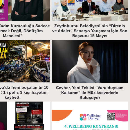
Kadın Kuruculuğu Sadece
Zeytinburnu Belediyesi’nin “Direniş
urmak Değil, Dönüşüm
ve Adalet” Senaryo Yarışması İçin Son
Meselesi”
Başvuru 15 Mayıs
a’da freni boşalan tır 10
Cevher, Yeni Teklisi “Vurulduysam
: 1’i polis 3 kişi hayatını
Kalkarım” ile Müzikseverlerle
kaybetti
Buluşuyor