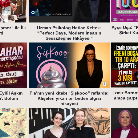
Ayşe Uça: “
şmez” ile İlk
Uzman Psikolog Hatice Keltek:
Şirket K
rdı
“Perfect Days, Modern İnsanın
Sessizleşme Hikâyesi”
İzmir Bornov
Eylül Aşkın
Pia’nın yeni kitabı “Şişkooo” raflarda:
araca çarptı
27. Bölüm
Klişeleri yıkan bir beden algısı
hikayesi