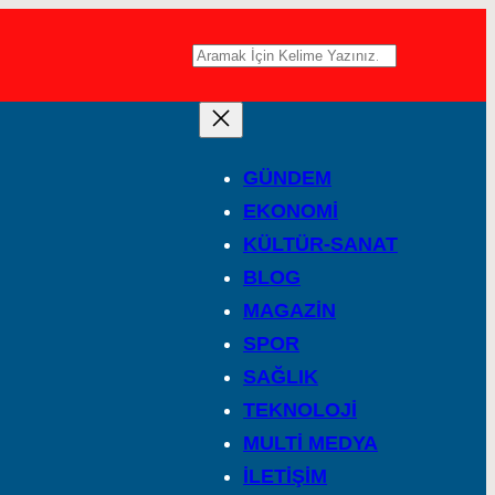
A
r
a
GÜNDEM
EKONOMİ
KÜLTÜR-SANAT
BLOG
MAGAZİN
SPOR
SAĞLIK
TEKNOLOJİ
MULTİ MEDYA
İLETİŞİM