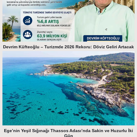
Devrim Küfteoğlu – Turizmde 2026 Rekoru: Döviz Geliri Artacak
Ege’nin Yeşil Sığınağı Thassos Adası’nda Sakin ve Huzurlu İki
Gün