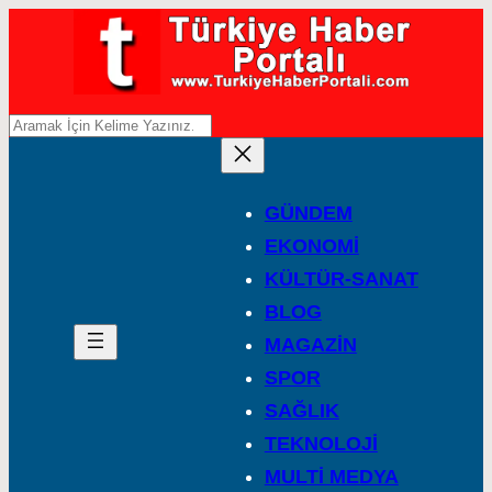
A
r
a
GÜNDEM
EKONOMİ
KÜLTÜR-SANAT
BLOG
MAGAZİN
SPOR
SAĞLIK
TEKNOLOJİ
MULTİ MEDYA