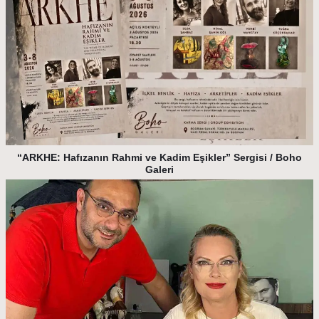
“ARKHE: Hafızanın Rahmi ve Kadim Eşikler” Sergisi / Boho
Galeri