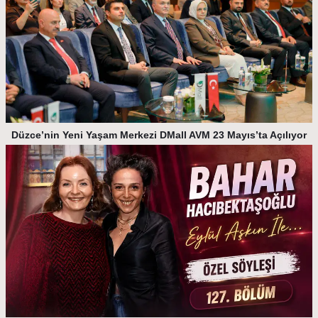
Düzce’nin Yeni Yaşam Merkezi DMall AVM 23 Mayıs’ta Açılıyor