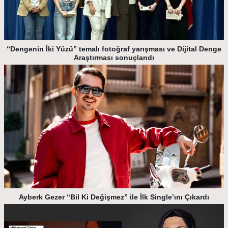
“Dengenin İki Yüzü” temalı fotoğraf yarışması ve Dijital Denge
Araştırması sonuçlandı
Ayberk Gezer “Bil Ki Değişmez” ile İlk Single’ını Çıkardı