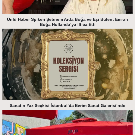
Ünlü Haber Spikeri Şebnem Arda Boğa ve Eşi Bülent Emrah
Boğa Hollanda’ya İltica Etti
Sanatın Yaz Seçkisi İstanbul’da Evrim Sanat Galerisi’nde