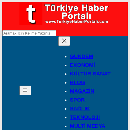
A
r
a
GÜNDEM
EKONOMİ
KÜLTÜR-SANAT
BLOG
MAGAZİN
SPOR
SAĞLIK
TEKNOLOJİ
MULTİ MEDYA