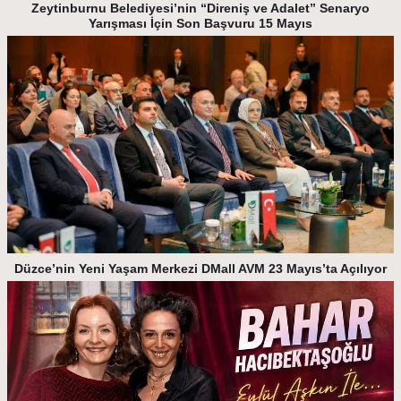
Zeytinburnu Belediyesi’nin “Direniş ve Adalet” Senaryo
Yarışması İçin Son Başvuru 15 Mayıs
Düzce’nin Yeni Yaşam Merkezi DMall AVM 23 Mayıs’ta Açılıyor