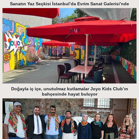
Sanatın Yaz Seçkisi İstanbul’da Evrim Sanat Galerisi’nde
Doğayla iç içe, unutulmaz kutlamalar Joyo Kids Club’ın
bahçesinde hayat buluyor