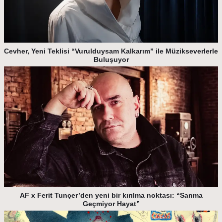
Cevher, Yeni Teklisi “Vurulduysam Kalkarım” ile Müzikseverlerle
Buluşuyor
AF x Ferit Tunçer’den yeni bir kırılma noktası: “Sanma
Geçmiyor Hayat”