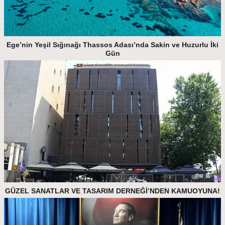
Ege’nin Yeşil Sığınağı Thassos Adası’nda Sakin ve Huzurlu İki
Gün
GÜZEL SANATLAR VE TASARIM DERNEĞİ’NDEN KAMUOYUNA!