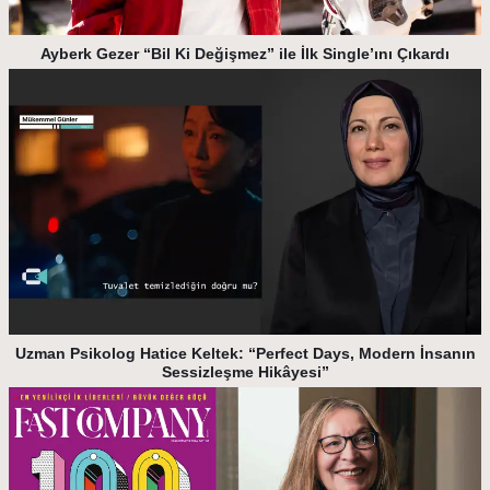
Ayberk Gezer “Bil Ki Değişmez” ile İlk Single’ını Çıkardı
Uzman Psikolog Hatice Keltek: “Perfect Days, Modern İnsanın
Sessizleşme Hikâyesi”