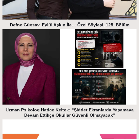
Defne Güçsav, Eylül Aşkın İle… Özel Söyleşi, 125. Bölüm
Uzman Psikolog Hatice Keltek: “Şiddet Ekranlarda Yaşamaya
Devam Ettikçe Okullar Güvenli Olmayacak”