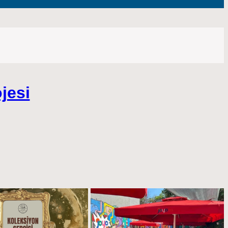
m
ojesi