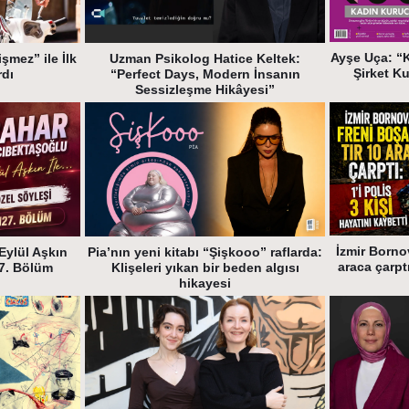
Ayşe Uça: “
şmez” ile İlk
Uzman Psikolog Hatice Keltek:
Şirket K
rdı
“Perfect Days, Modern İnsanın
Sessizleşme Hikâyesi”
İzmir Bornov
Eylül Aşkın
Pia’nın yeni kitabı “Şişkooo” raflarda:
araca çarptı
27. Bölüm
Klişeleri yıkan bir beden algısı
hikayesi