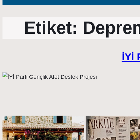
Etiket:
Deprem
İYİ 