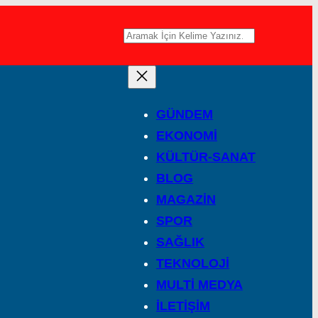
A
r
a
GÜNDEM
EKONOMİ
KÜLTÜR-SANAT
BLOG
MAGAZİN
SPOR
SAĞLIK
TEKNOLOJİ
MULTİ MEDYA
İLETİŞİM