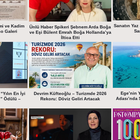
Sanatın Yaz 
mi ve Kadim
Ünlü Haber Spikeri Şebnem Arda Boğa
Sa
ho Galeri
ve Eşi Bülent Emrah Boğa Hollanda’ya
İltica Etti
Ege’nin 
“Yılın En İyi
Devrim Küfteoğlu – Turizmde 2026
Adası’nda 
i” Ödülü –
Rekoru: Döviz Geliri Artacak
k