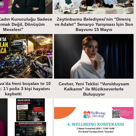
Kadın Kuruculuğu Sadece
Zeytinburnu Belediyesi’nin “Direniş
urmak Değil, Dönüşüm
ve Adalet” Senaryo Yarışması İçin Son
Meselesi”
Başvuru 15 Mayıs
a’da freni boşalan tır 10
Cevher, Yeni Teklisi “Vurulduysam
: 1’i polis 3 kişi hayatını
Kalkarım” ile Müzikseverlerle
kaybetti
Buluşuyor