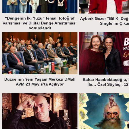
“Dengenin İki Yüzü” temalı fotoğraf
Ayberk Gezer “Bil Ki Deği
yarışması ve Dijital Denge Araştırması
Single’ını Çıka
sonuçlandı
Düzce’nin Yeni Yaşam Merkezi DMall
Bahar Hacıbektaşoğlu, 
AVM 23 Mayıs’ta Açılıyor
İle… Özel Söyleşi, 1