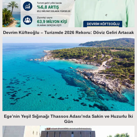
Devrim Küfteoğlu – Turizmde 2026 Rekoru: Döviz Geliri Artacak
Ege’nin Yeşil Sığınağı Thassos Adası’nda Sakin ve Huzurlu İki
Gün