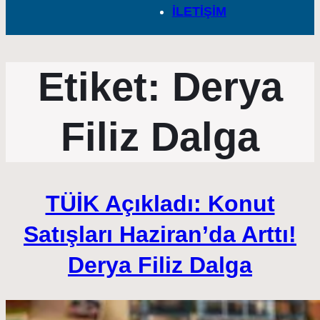
İLETİŞİM
Etiket:
Derya
Filiz Dalga
TÜİK Açıkladı: Konut
Satışları Haziran’da Arttı!
Derya Filiz Dalga