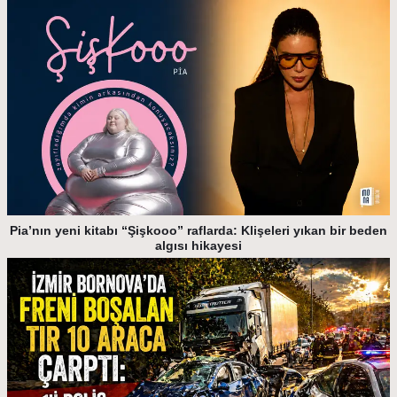
Pia’nın yeni kitabı “Şişkooo” raflarda: Klişeleri yıkan bir beden
algısı hikayesi