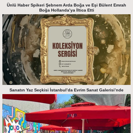
Ünlü Haber Spikeri Şebnem Arda Boğa ve Eşi Bülent Emrah
Boğa Hollanda’ya İltica Etti
Sanatın Yaz Seçkisi İstanbul’da Evrim Sanat Galerisi’nde