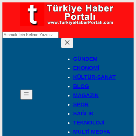
A
r
a
GÜNDEM
EKONOMİ
KÜLTÜR-SANAT
BLOG
MAGAZİN
SPOR
SAĞLIK
TEKNOLOJİ
MULTİ MEDYA