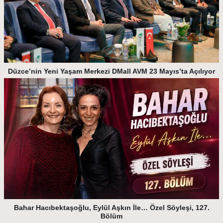
Düzce’nin Yeni Yaşam Merkezi DMall AVM 23 Mayıs’ta Açılıyor
Bahar Hacıbektaşoğlu, Eylül Aşkın İle… Özel Söyleşi, 127.
Bölüm