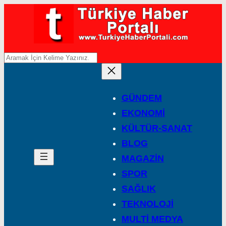
A
r
a
GÜNDEM
EKONOMİ
KÜLTÜR-SANAT
BLOG
MAGAZİN
SPOR
SAĞLIK
TEKNOLOJİ
MULTİ MEDYA