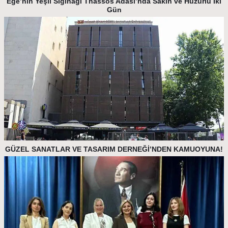
Ege’nin Yeşil Sığınağı Thassos Adası’nda Sakin ve Huzurlu İki
Gün
GÜZEL SANATLAR VE TASARIM DERNEĞİ’NDEN KAMUOYUNA!