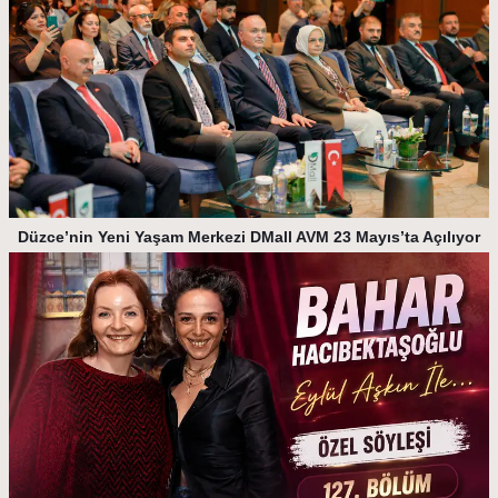
Düzce’nin Yeni Yaşam Merkezi DMall AVM 23 Mayıs’ta Açılıyor