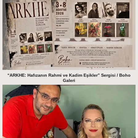
“ARKHE: Hafızanın Rahmi ve Kadim Eşikler” Sergisi / Boho
Galeri