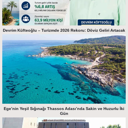
Devrim Küfteoğlu – Turizmde 2026 Rekoru: Döviz Geliri Artacak
Ege’nin Yeşil Sığınağı Thassos Adası’nda Sakin ve Huzurlu İki
Gün