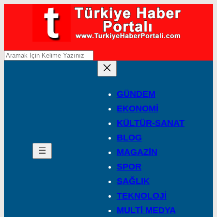
A
r
a
GÜNDEM
EKONOMİ
KÜLTÜR-SANAT
BLOG
MAGAZİN
SPOR
SAĞLIK
TEKNOLOJİ
MULTİ MEDYA