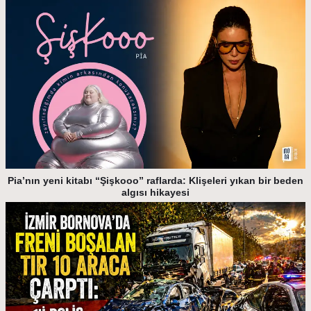
Pia’nın yeni kitabı “Şişkooo” raflarda: Klişeleri yıkan bir beden
algısı hikayesi