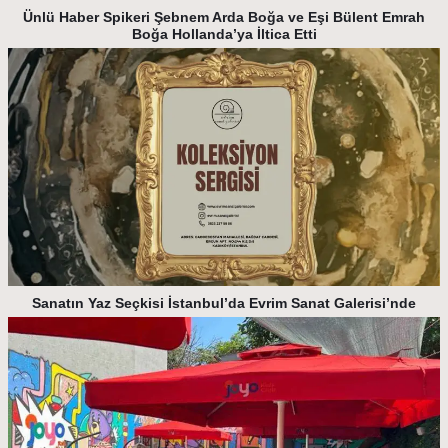
Ünlü Haber Spikeri Şebnem Arda Boğa ve Eşi Bülent Emrah
Boğa Hollanda’ya İltica Etti
Sanatın Yaz Seçkisi İstanbul’da Evrim Sanat Galerisi’nde