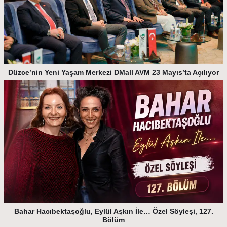
Düzce’nin Yeni Yaşam Merkezi DMall AVM 23 Mayıs’ta Açılıyor
Bahar Hacıbektaşoğlu, Eylül Aşkın İle… Özel Söyleşi, 127.
Bölüm